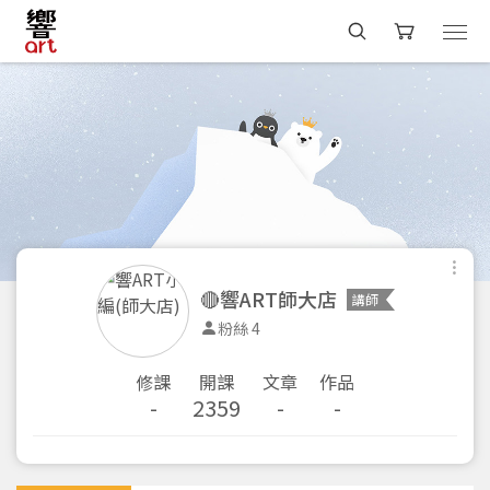
🔴響ART師大店
講師
粉絲 4
修課
開課
文章
作品
-
2359
-
-