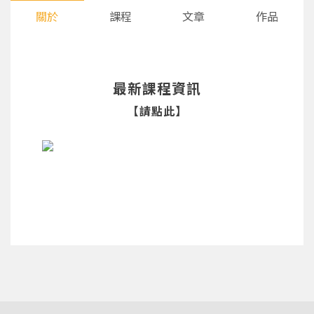
關於
課程
文章
作品
最新課程資訊
【請點此】
您將收到一封Email，請依照信件中的指示重新登
系統偵測到您的帳號重複登入，
點擊下方「確定」將前一位使用者強制登出。
入。
確定