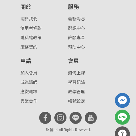
關於
服務
重設密碼
取消
關於我們
最新消息
或
或
使用者條款
選課中心
隱私權政策
許願專區
服務契約
幫助中心
申請
會員
登入
加入會員
如何上課
成為講師
學習紀錄
忘記密碼
註冊
應徵職缺
教學管理
按下註冊即代表你同意我們的
使用者條款
與
隱私權政
異業合作
帳號設定
策
。
© 響art All Rights Reserved.