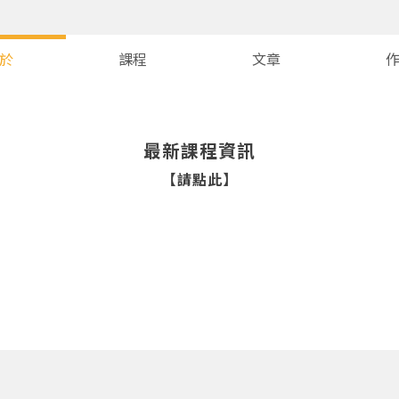
於
課程
文章
最新課程資訊
【請點此】
您將收到一封Email，請依照信件中的指示重新登入。
系統偵測到您的帳號重複登入，
點擊下方「確定」將前一位使用者強制登出。
確定
重設密碼
取消
或
或