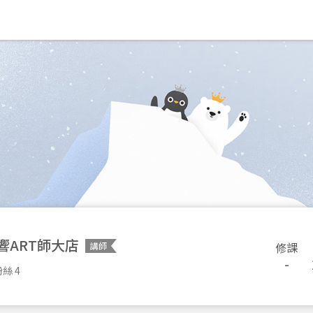
響ART師大店
修課
講師
-
絲 4