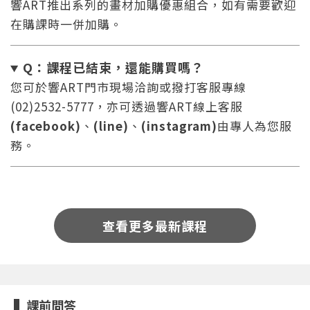
響ART推出系列的畫材加購優惠組合，如有需要歡迎
在購課時一併加購。
Q：課程已結束，還能
購買嗎？
您可於響ART門市現場洽詢或撥打客服專線
(02)2532-5777，亦可透過響ART線上客服
您將收到一封Email，請依照信件中的指示重新登
系統偵測到您的帳號重複登入，
(facebook)
、
(line)
、
(instagram)
由專人為您服
點擊下方「確定」將前一位使用者強制登出。
入。
務。
確定
重設密碼
取消
查看更多最新課程
或
或
課前問答