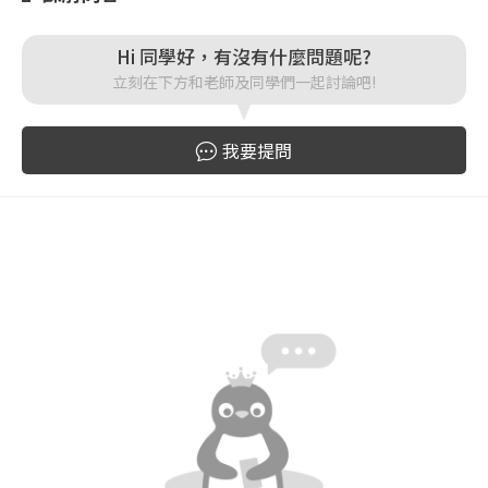
登入
Hi 同學好，有沒有什麼問題呢?
立刻在下方和老師及同學們一起討論吧!
忘記密碼
註冊
我要提問
按下註冊即代表你同意我們的
使用者條款
與
隱私權政
策
。