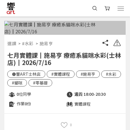
選課
#水彩
施易亨
七月實體課┃施易亨 療癒系貓咪水彩(士林
店)┃2026/7/16
🟠響ART士林店
#實體課程
#施易亨
#水彩
#貓咪
#零基礎
位同學
0
週四 18:00-20:30
作業
份
實體課程
0
0