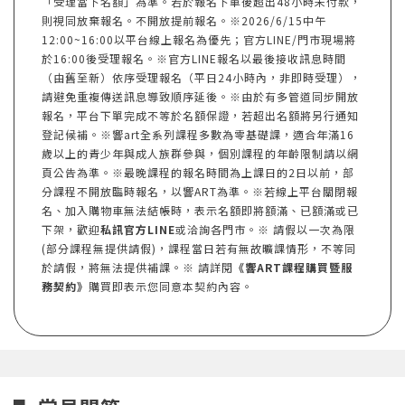
「受理當下名額」為準。若於報名下單後超出48小時未付款，
則視同放棄報名。不開放提前報名。※2026/6/15中午
12:00~16:00以平台線上報名為優先；官方LINE/門市現場將
於16:00後受理報名。※官方LINE報名以最後接收訊息時間
（由舊至新）依序受理報名（平日24小時內，非即時受理），
請避免重複傳送訊息導致順序延後。※由於有多管道同步開放
報名，平台下單完成不等於名額保證，若超出名額將另行通知
登記候補。※響art全系列課程多數為零基礎課，適合年滿16
歲以上的青少年與成人族群參與，個別課程的年齡限制請以網
頁公告為準。※最晚課程的報名時間為上課日的2日以前，部
分課程不開放臨時報名，以響ART為準。※若線上平台關閉報
名、加入購物車無法結帳時，表示名額即將額滿、已額滿或已
下架，歡迎
私訊官方LINE
或洽詢各門市。※ 請假以一次為限
(部分課程無提供請假)，課程當日若有無故曠課情形，不等同
於請假，將無法提供補課。※ 請詳閱
《響ART課程購買暨服
務契約》
購買即表示您同意本契約內容。