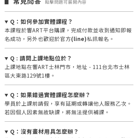
常見問答
▋
點擊問題可展開內容
Q：如何參加實體課程？
本課程於響ART平台購課，完成付款並收到通知即報
名成功，另外也歡迎於官方
(line)
私訊報名。
Q : 請問上課地點位於？
上課地點在響ART士林門市，地址 - 111台北市士林
區大東路129號1樓。
Q：如果錯過實體課程怎麼辦
？
學員於上課前請假，享有延期或轉讓他人服務乙次。
若因個人因素無故缺課，將無法提供補課。
Q：沒有畫材用具怎麼辦
？