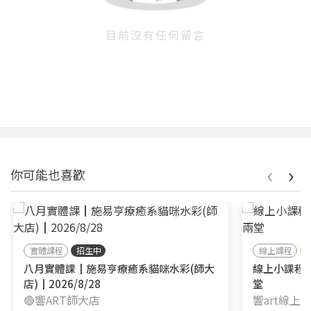
目前沒有任何留言
‹
›
你可能也喜歡
實體課程
招生中
線上課程
八月實體課┃施易亨療癒系貓咪水彩(師大
線上小課程
店)┃2026/8/28
堂
🔴響ART師大店
響art線上