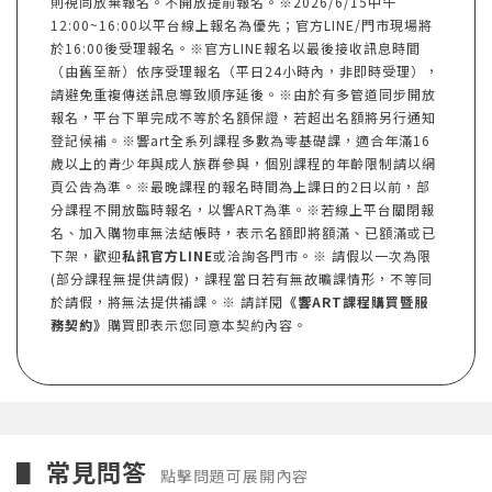
則視同放棄報名。不開放提前報名。※2026/6/15中午
12:00~16:00以平台線上報名為優先；官方LINE/門市現場將
於16:00後受理報名。※官方LINE報名以最後接收訊息時間
（由舊至新）依序受理報名（平日24小時內，非即時受理），
請避免重複傳送訊息導致順序延後。※由於有多管道同步開放
報名，平台下單完成不等於名額保證，若超出名額將另行通知
登記候補。※響art全系列課程多數為零基礎課，適合年滿16
歲以上的青少年與成人族群參與，個別課程的年齡限制請以網
頁公告為準。※最晚課程的報名時間為上課日的2日以前，部
分課程不開放臨時報名，以響ART為準。※若線上平台關閉報
名、加入購物車無法結帳時，表示名額即將額滿、已額滿或已
下架，歡迎
私訊官方LINE
或洽詢各門市。※ 請假以一次為限
(部分課程無提供請假)，課程當日若有無故曠課情形，不等同
於請假，將無法提供補課。※ 請詳閱
《響ART課程購買暨服
務契約》
購買即表示您同意本契約內容。
常見問答
▋
點擊問題可展開內容