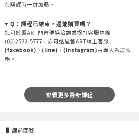
在購課時一併加購。
Q：課程已結束，還能
購買嗎？
您可於響ART門市現場洽詢或撥打客服專線
(02)2532-5777，亦可透過響ART線上客服
(facebook)
、
(line)
、
(instagram)
由專人為您服
您將收到一封Email，請依照信件中的指示重新登
系統偵測到您的帳號重複登入，
點擊下方「確定」將前一位使用者強制登出。
入。
務。
確定
重設密碼
取消
查看更多最新課程
或
或
課前問答