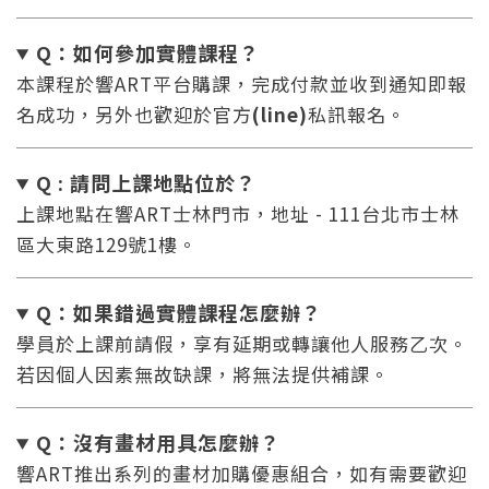
Q：如何參加實體課程？
本課程於響ART平台購課，完成付款並收到通知即報
名成功，另外也歡迎於官方
(line)
私訊報名。
Q : 請問上課地點位於？
上課地點在響ART士林門市，地址 - 111台北市士林
區大東路129號1樓。
Q：如果錯過實體課程怎麼辦
？
學員於上課前請假，享有延期或轉讓他人服務乙次。
若因個人因素無故缺課，將無法提供補課。
Q：沒有畫材用具怎麼辦
？
響ART推出系列的畫材加購優惠組合，如有需要歡迎