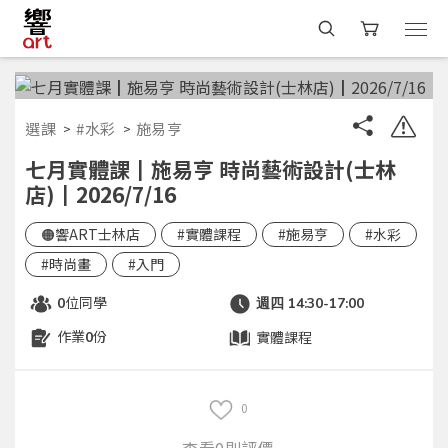
選課
#水彩
施易亨
七月實體課┃施易亨 時尚藝術設計(士林
店)┃2026/7/16
🟠響ART士林店
#實體課程
#施易亨
#水彩
#時尚畫
#入門
位同學
0
週四 14:30-17:00
作業
份
實體課程
0
0
查看0則評價