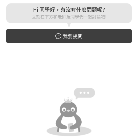
Hi 同學好，有沒有什麼問題呢?
登入
立刻在下方和老師及同學們一起討論吧!
忘記密碼
註冊
我要提問
按下註冊即代表你同意我們的
使用者條款
與
隱私權政
策
。