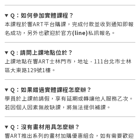
Q：如何參加實體課程？
本課程於響ART平台購課，完成付款並收到通知即報
名成功，另外也歡迎於官方
(line)
私訊報名。
Q : 請問上課地點位於？
上課地點在響ART士林門市，地址 - 111台北市士林
區大東路129號1樓。
Q：如果錯過實體課程怎麼辦
？
學員於上課前請假，享有延期或轉讓他人服務乙次。
若因個人因素無故缺課，將無法提供補課。
Q：沒有畫材用具怎麼辦
？
響ART推出系列的畫材加購優惠組合，如有需要歡迎