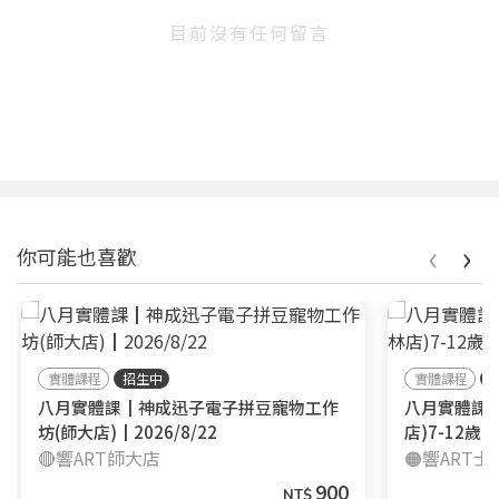
目前沒有任何留言
‹
›
你可能也喜歡
實體課程
招生中
實體課程
八月實體課┃神成迅子電子拼豆寵物工作
八月實體課
坊(師大店)┃2026/8/22
店)7-12歲┃
🔴響ART師大店
🟠響ART
900
NT$