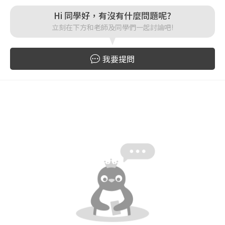
Hi 同學好，有沒有什麼問題呢?
登入
立刻在下方和老師及同學們一起討論吧!
忘記密碼
註冊
我要提問
按下註冊即代表你同意我們的
使用者條款
與
隱私權政
策
。