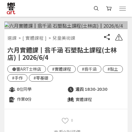
選課
[ 實體課程 ]
兒童美術課
六月實體課┃翁千涵 石塑黏土課程(士林
店)┃2026/6/4
🟠響ART士林店
#實體課程
#翁千涵
#黏土
#手作
#零基礎
位同學
0
週四 18:30-20:30
作業
份
實體課程
0
0
查看0則評價