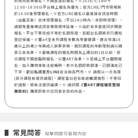
則視同放棄報名。不開放提前報名。※2026/5/14中午
12:00~16:00以平台線上報名為優先；官方LINE/門市現場將
於16:00後受理報名。※官方LINE報名以最後接收訊息時間
（由舊至新）依序受理報名（平日24小時內，非即時受理），
請避免重複傳送訊息導致順序延後。※由於有多管道同步開放
報名，平台下單完成不等於名額保證，若超出名額將另行通知
登記候補。※響art全系列課程多數為零基礎課，適合年滿16
歲以上的青少年與成人族群參與，個別課程的年齡限制請以網
頁公告為準。※最晚課程的報名時間為上課日的2日以前，部
分課程不開放臨時報名，以響ART為準。※若線上平台關閉報
名、加入購物車無法結帳時，表示名額即將額滿、已額滿或已
下架，歡迎
私訊官方LINE
或洽詢各門市。※ 請假以一次為限
(部分課程無提供請假)，課程當日若有無故曠課情形，不等同
於請假，將無法提供補課。※ 請詳閱
《響ART課程購買暨服
務契約》
購買即表示您同意本契約內容。
常見問答
▋
點擊問題可展開內容