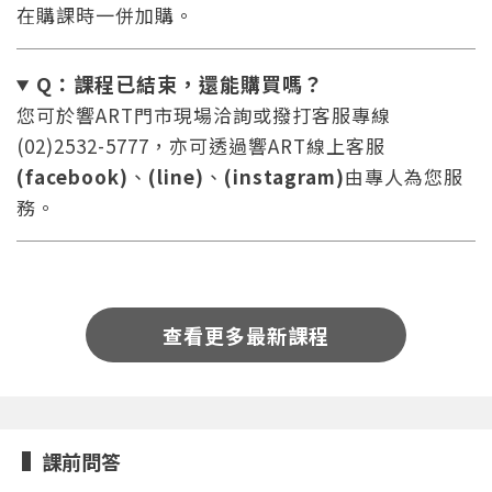
在購課時一併加購。
Q：課程已結束，還能
購買嗎？
您可於響ART門市現場洽詢或撥打客服專線
(02)2532-5777，亦可透過響ART線上客服
(facebook)
、
(line)
、
(instagram)
由專人為您服
您將收到一封Email，請依照信件中的指示重新登
系統偵測到您的帳號重複登入，
點擊下方「確定」將前一位使用者強制登出。
入。
務。
確定
重設密碼
取消
查看更多最新課程
或
或
課前問答