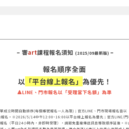
– 響
art
課程報名須知
–
(2025/09最新版)
報名順序全面
以
「平台線上報名」
為優先！
🔺LINE、門市報名以「受理當下名額」為準
單成立時間自動排序(每個帳號報名一人為限)；官方LINE、門市現場報名皆
※2026/5/14中午12:00~16:00以平台線上報名為優先；官方LINE/門
報名（平日24小時內，非即時受理），請避免重複傳送訊息導致順序延後。※
補。※響art全系列課程多數為零基礎課，適合年滿16歲以上的青少年與成人