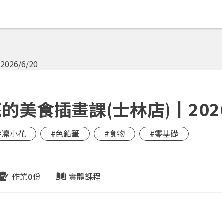
美食插畫課(士林店)┃2026/
#凜小花
#色鉛筆
#食物
#零基礎
作業
份
實體課程
0