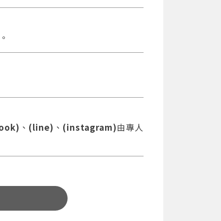
。
ook)
、
(line)
、
(instagram)
由專人