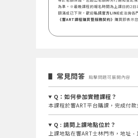
為準。※最晚課程的報名時間為上課日的2日
額滿或已下架，歡迎
私訊官方LINE
或洽詢各
《響ART課程購買暨服務契約》
購買即表示
常見問答
▋
點擊問題可展開內容
Q：如何參加實體課程？
本課程於響ART平台購課，完成付
Q : 請問上課地點位於？
上課地點在響ART士林門市，地址 - 