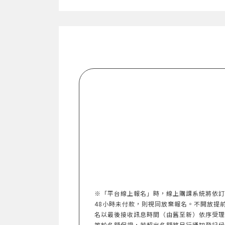
※「平台線上報名」時，線上購課系統將依訂
48小時未付款，則視同放棄報名。不開放提前報名。
名以最後接收訊息時間（由舊至新）依序受理
等於名額保證，若超出名額將另行通知登記候