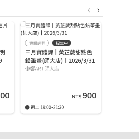
‹
›
實體課程
招生中
線上課程
明
三月實體課┃黃芷葳甜點色
與色鉛筆
9
鉛筆畫(師大店)┃2026/3/31
鉛筆課程
🔴響ART師大店
Edie
900
900
NT$
週二 19:00-21:30
5小時35分