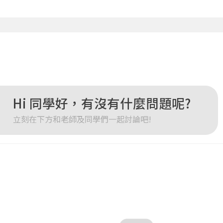
點擊下方「確定」將前一位使用者強制登出。
確定
重設密碼
取消
或
或
Hi 同學好，有沒有什麼問題呢?
立刻在下方和老師及同學們一起討論吧!
登入
忘記密碼
註冊
按下註冊即代表你同意我們的
使用者條款
與
隱私權政策
。