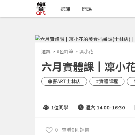
選課
開課
選課
#色鉛筆
凜小花
六月實體課┃凜小花的
🟠響ART士林店
#實體課程
位同學
1
週六 14:00-16:30
0
查看0則評價