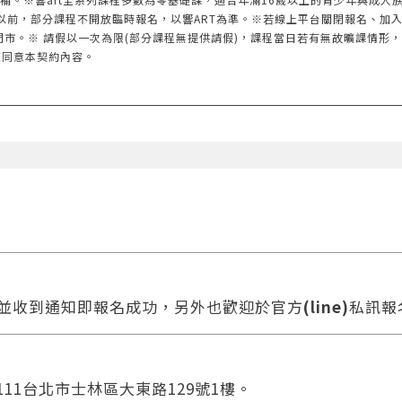
以前，部分課程不開放臨時報名，以響ART為準。※若線上平台關閉報名、加
門市。※ 請假以一次為限(部分課程無提供請假)，課程當日若有無故曠課情形
您同意本契約內容。
款並收到通知即報名成功，另外也歡迎於官方
(line)
私訊報
111台北市士林區大東路129號1樓。