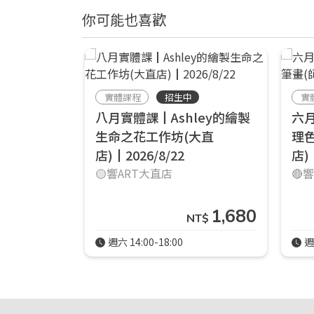
你可能也喜歡
實體課程
招生中
實
八月實體課┃Ashley的繪製
六
生命之花工作坊(大直
理
店)┃2026/8/22
店)
🟡響ART大直店
🔴
1,680
NT$
週六 14:00-18:00
週