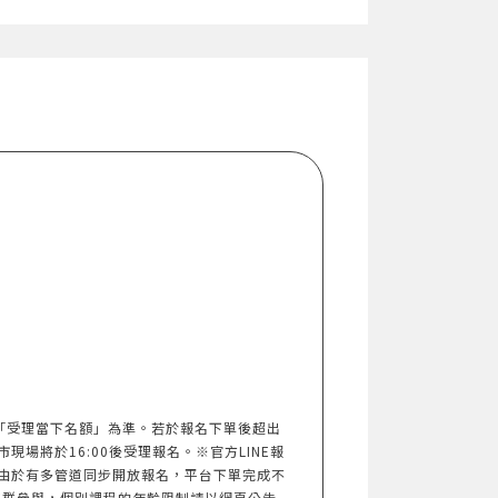
以「受理當下名額」為準。若於報名下單後超出
市現場將於16:00後受理報名。※官方LINE報
由於有多管道同步開放報名，平台下單完成不
族群參與，個別課程的年齡限制請以網頁公告