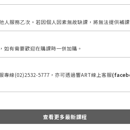
他人服務乙次。若因個人因素無故缺課，將無法提供補課
合，如有需要歡迎在購課時一併加購。
線(02)2532-5777，亦可透過響ART線上客服
(faceb
查看更多最新課程
您將收到一封Email，請依照信件中的指示重新登入。
系統偵測到您的帳號重複登入，