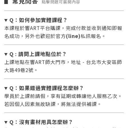
常見問答
▋
點擊問題可展開內容
Q：如何參加實體課程？
本課程於響ART平台購課，完成付款並收到通知即報
名成功，另外也歡迎於官方
(line)
私訊報名。
Q : 請問上課地點位於？
上課地點在響ART師大門市，地址 - 台北市大安區師
大路49巷2號。
Q：如果錯過實體課程怎麼辦
？
學員於上課前請假，享有延期或轉讓他人服務乙次。
若因個人因素無故缺課，將無法提供補課。
Q：沒有畫材用具怎麼辦
？