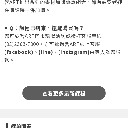
響ART推出系列的畫材加購優惠組合，如有需要歡迎
在購課時一併加購。
Q：課程已結束，還能
購買嗎？
您可於響ART門市現場洽詢或撥打客服專線
(02)2363-7000，亦可透過響ART線上客服
您將收到一封Email，請依照信件中的指示重新登
系統偵測到您的帳號重複登入，
(facebook)
、
(line)
、
(instagram)
由專人為您服
點擊下方「確定」將前一位使用者強制登出。
入。
務。
確定
重設密碼
取消
查看更多最新課程
或
或
課前問答