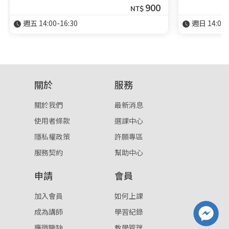
900
NT$
週五 14:00-16:30
週日 14:00-
關於
服務
關於我們
最新消息
使用者條款
選課中心
隱私權政策
許願專區
服務契約
幫助中心
申請
會員
加入會員
如何上課
成為講師
學習紀錄
應徵職缺
教學管理