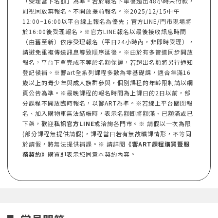
「受理當下名額」為準。若於報名下單後超出48小時未付款，
則視同放棄報名。不開放提前報名。※2025/12/15中午
12:00~16:00以平台線上報名為優先；官方LINE/門市現場將
於16:00後受理報名。※官方LINE報名以最後接收訊息時間
（由舊至新）依序受理報名（平日24小時內，非即時受理），
請避免重複傳送訊息導致順序延後。※由於有多管道同步開放
報名，平台下單完成不等於名額保證，若超出名額將另行通知
登記候補。※響art全系列課程多數為零基礎課，適合年滿16
歲以上的青少年與成人族群參與，個別課程的年齡限制請以網
頁公告為準。※最晚課程的報名時間為上課日的2日以前，部
分課程不開放臨時報名，以響ART為準。※若線上平台關閉報
名、加入購物車無法結帳時，表示名額即將額滿、已額滿或已
下架，歡迎
私訊官方LINE
或洽詢各門市。※ 請假以一次為限
(部分課程無提供請假)，課程當日若有無故曠課情形，不等同
於請假，將無法提供補課。※ 請詳閱
《響ART課程購買暨服
務契約》
購買即表示您同意本契約內容。