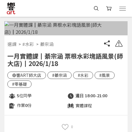
選課
#水彩
綦宗涵
一月實體課┃綦宗涵 票根水彩塊語風景(師
大店)┃2026/1/18
🔴響ART師大店
#綦宗涵
#水彩
#風景
#零基礎
位同學
5
週日 18:00-21:00
作業
份
實體課程
0
0