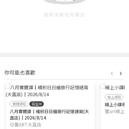
目前沒有任何留言
‹
›
你可能也喜歡
線上課程
實體課程
招生中
線上小課程┃
響art線上
八月實體課┃橘枳日日繪旅行記憶速寫(大
直店)┃2026/8/14
🟡響ART大直店