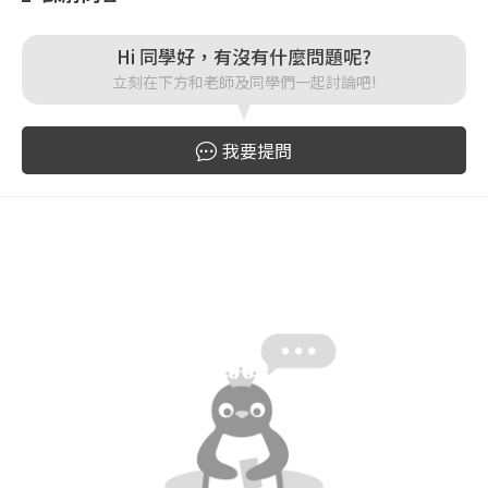
登入
Hi 同學好，有沒有什麼問題呢?
立刻在下方和老師及同學們一起討論吧!
忘記密碼
註冊
我要提問
按下註冊即代表你同意我們的
使用者條款
與
隱私權政
策
。