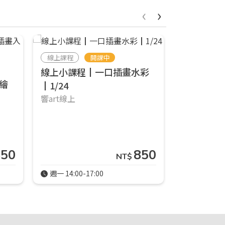
‹
›
線上課程
開課中
線上課程
線上小課程┃一口插畫水彩
繪
線上小課
┃1/24
特別篇┃2/
響art線上
響art線上
850
850
NT$
週一 14:00-17:00
週日 10:00-