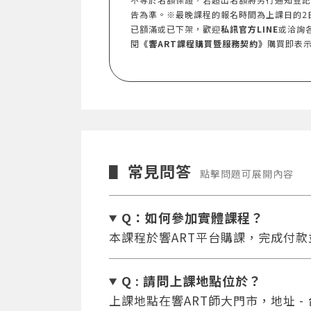
告為準。※最晚課程的報名時間為上課日的2
已額滿或已下架，歡迎
私訊官方LINE
或洽詢
閱
《響ART課程購買暨服務契約》
購買即表
常見問答
▋
點擊問題可展開內容
Q：如何參加實體課程？
本課程於響ART平台購課，完成付
Q : 請問上課地點位於？
上課地點在響ART師大門市，地址 -