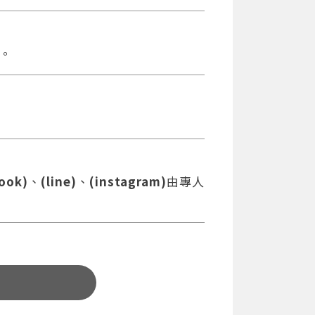
。
ook)
、
(line)
、
(instagram)
由專人