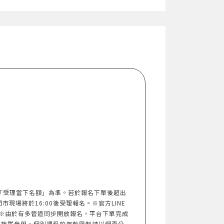
以「受理當下名額」為準。若於報名下單後超出
門市現場將於16:00後受理報名。※官方LINE
※由於有多管道同步開放報名，平台下單完成
人族群參與，個別課程的年齡限制請以網頁公