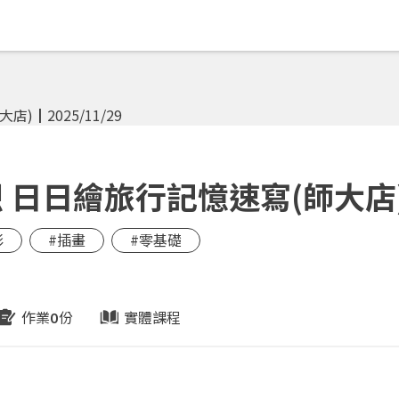
日日繪旅行記憶速寫(師大店)┃2
彩
#插畫
#零基礎
作業
份
實體課程
0