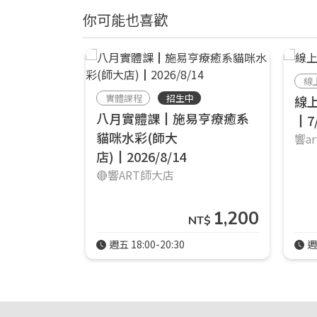
你可能也喜歡
線
實體課程
招生中
線
八月實體課┃施易亨療癒系
┃7
貓咪水彩(師大
響a
店)┃2026/8/14
🔴響ART師大店
1,200
NT$
週五 18:00-20:30
週