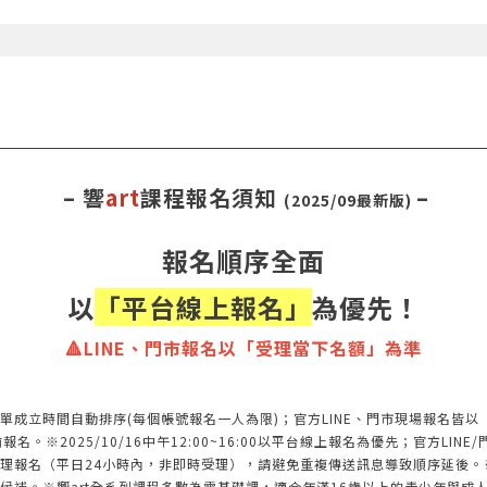
– 響
art
課程報名須知
–
(2025/09最新版)
報名順序全面
以
「平台線上報名」
為優先！
🔺LINE、門市報名以「受理當下名額」為準
單成立時間自動排序(每個帳號報名一人為限)；官方LINE、門市現場報名皆
※2025/10/16中午12:00~16:00以平台線上報名為優先；官方LINE/
理報名（平日24小時內，非即時受理），請避免重複傳送訊息導致順序延後。
候補。※響art全系列課程多數為零基礎課，適合年滿16歲以上的青少年與成