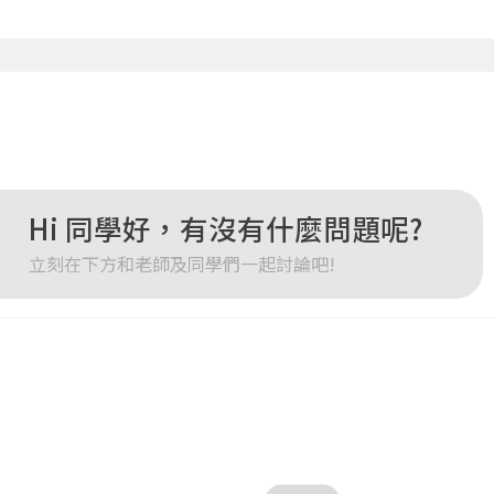
您將收到一封Email，請依照信件中的指示重新登入。
系統偵測到您的帳號重複登入，
點擊下方「確定」將前一位使用者強制登出。
確定
重設密碼
取消
或
或
Hi 同學好，有沒有什麼問題呢?
立刻在下方和老師及同學們一起討論吧!
登入
忘記密碼
註冊
按下註冊即代表你同意我們的
使用者條款
與
隱私權政策
。