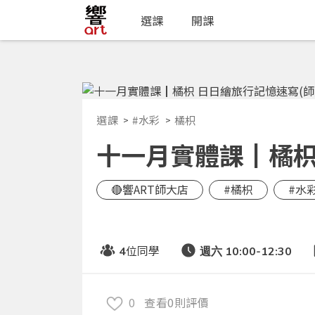
選課
開課
選課
#水彩
橘枳
十一月實體課┃橘枳 
🔴響ART師大店
#橘枳
#水
位同學
4
週六 10:00-12:30
0
查看0則評價