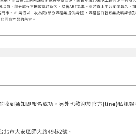
日以前，部分課程不開放臨時報名，以響ART為準。※若線上平台關閉報名、
各門市。※ 請假以一次為限(部分課程無提供請假)，課程當日若有無故曠課情
示您同意本契約內容。
款並收到通知即報名成功，另外也歡迎於官方
(line)
私訊報
 台北市大安區師大路49巷2號。