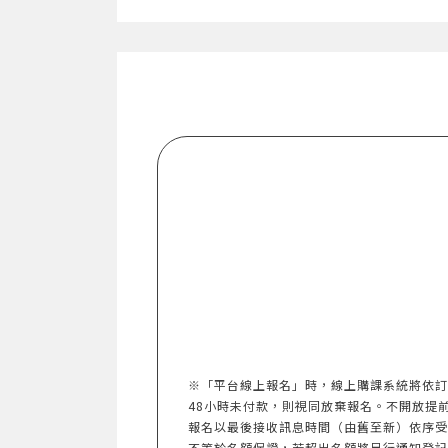
※「平台線上報名」時，線上購課系統將依訂
48小時未付款，則視同放棄報名。不開放提前報名。
報名以最後接收訊息時間（由舊至新）依序受
不等於名額保證，若超出名額將另行通知登記