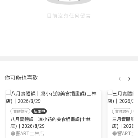
目前沒有任何留言
‹
›
你可能也喜歡
實體課程
招生中
實體課程
八月實體課┃凜小花的美食插畫課(士林
三月實體課
店)┃2026/8/29
店)┃2026/3
🟠響ART士林店
🟠響ART