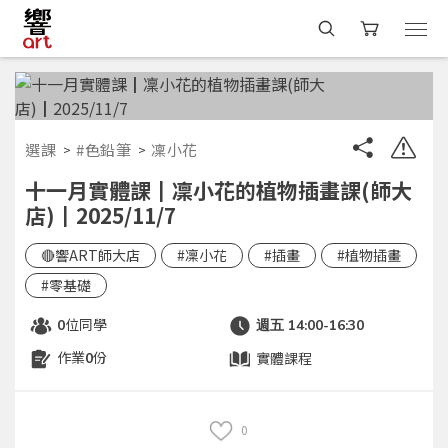
選課
#色鉛筆
凜小花
十一月實體課┃凜小花的植物插畫課(師大
店)┃2025/11/7
🔴響ART師大店
#凜小花
#插畫
#植物插畫
#零基礎
位同學
0
週五 14:00-16:30
作業
份
實體課程
0
0