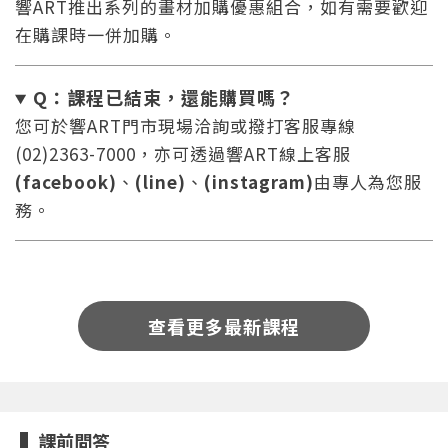
響ART推出系列的畫材加購優惠組合，如有需要歡迎
在購課時一併加購。
Q：課程已結束，還能
購買嗎？
您可於響ART門市現場洽詢或撥打客服專線
(02)2363-7000，亦可透過響ART線上客服
您將收到一封Email，請依照信件中的指示重新登
系統偵測到您的帳號重複登入，
(facebook)
、
(line)
、
(instagram)
由專人為您服
點擊下方「確定」將前一位使用者強制登出。
入。
務。
確定
重設密碼
取消
查看更多最新課程
或
或
課前問答