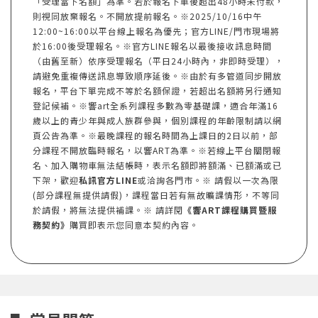
「受理當下名額」為準。若於報名下單後超出48小時未付款，
則視同放棄報名。不開放提前報名。※2025/10/16中午
12:00~16:00以平台線上報名為優先；官方LINE/門市現場將
於16:00後受理報名。※官方LINE報名以最後接收訊息時間
（由舊至新）依序受理報名（平日24小時內，非即時受理），
請避免重複傳送訊息導致順序延後。※由於有多管道同步開放
報名，平台下單完成不等於名額保證，若超出名額將另行通知
登記候補。※響art全系列課程多數為零基礎課，適合年滿16
歲以上的青少年與成人族群參與，個別課程的年齡限制請以網
頁公告為準。※最晚課程的報名時間為上課日的2日以前，部
分課程不開放臨時報名，以響ART為準。※若線上平台關閉報
名、加入購物車無法結帳時，表示名額即將額滿、已額滿或已
下架，歡迎
私訊官方LINE
或洽詢各門市。※ 請假以一次為限
(部分課程無提供請假)，課程當日若有無故曠課情形，不等同
於請假，將無法提供補課。※ 請詳閱
《響ART課程購買暨服
務契約》
購買即表示您同意本契約內容。