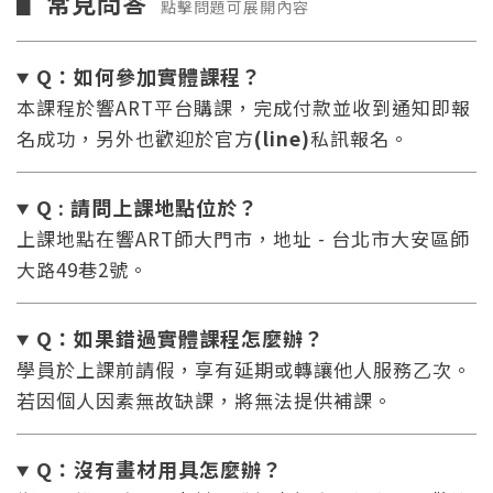
常見問答
▋
點擊問題可展開內容
Q：如何參加實體課程？
本課程於響ART平台購課，完成付款並收到通知即報
名成功，另外也歡迎於官方
(line)
私訊報名。
Q : 請問上課地點位於？
上課地點在響ART師大門市，地址 - 台北市大安區師
大路49巷2號。
Q：如果錯過實體課程怎麼辦
？
學員於上課前請假，享有延期或轉讓他人服務乙次。
若因個人因素無故缺課，將無法提供補課。
Q：沒有畫材用具怎麼辦
？