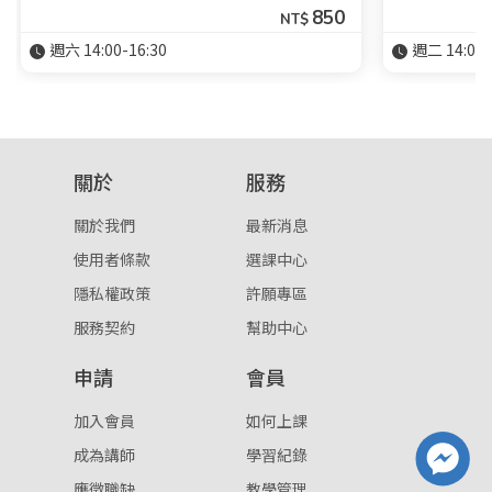
850
NT$
週六 14:00-16:30
週二 14:00-
關於
服務
關於我們
最新消息
使用者條款
選課中心
隱私權政策
許願專區
服務契約
幫助中心
申請
會員
加入會員
如何上課
成為講師
學習紀錄
應徵職缺
教學管理