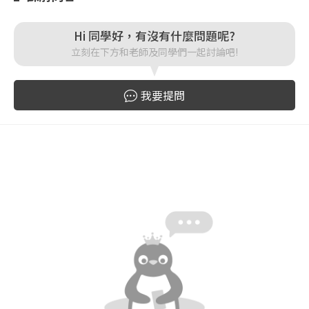
登入
Hi 同學好，有沒有什麼問題呢?
立刻在下方和老師及同學們一起討論吧!
忘記密碼
註冊
我要提問
按下註冊即代表你同意我們的
使用者條款
與
隱私權政
策
。