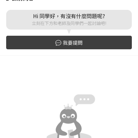
Hi 同學好，有沒有什麼問題呢?
登入
立刻在下方和老師及同學們一起討論吧!
忘記密碼
註冊
我要提問
按下註冊即代表你同意我們的
使用者條款
與
隱私權政
策
。