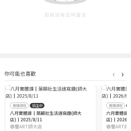
目前沒有任何留言
‹
›
你可能也喜歡
實體課程
招生中
實體課程
八月實體課┃葉顯壯生活速寫趣(師大
六月實體課
店)┃2025/8/11
店)┃2026/6
🔴響ART師大店
🔴響ART