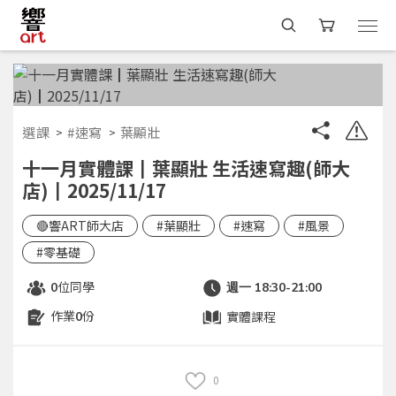
選課
#速寫
葉顯壯
十一月實體課┃葉顯壯 生活速寫趣(師大
店)┃2025/11/17
🔴響ART師大店
#葉顯壯
#速寫
#風景
#零基礎
位同學
0
週一 18:30-21:00
作業
份
實體課程
0
0