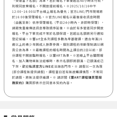
「受理當下名額」為準。若於報名下單後超出48小時未付款，
則視同放棄報名。不開放提前報名。※2025/10/16中午
12:00~16:00以平台線上報名為優先；官方LINE/門市現場將
於16:00後受理報名。※官方LINE報名以最後接收訊息時間
（由舊至新）依序受理報名（平日24小時內，非即時受理），
請避免重複傳送訊息導致順序延後。※由於有多管道同步開放
報名，平台下單完成不等於名額保證，若超出名額將另行通知
登記候補。※響art全系列課程多數為零基礎課，適合年滿16
歲以上的青少年與成人族群參與，個別課程的年齡限制請以網
頁公告為準。※最晚課程的報名時間為上課日的2日以前，部
分課程不開放臨時報名，以響ART為準。※若線上平台關閉報
名、加入購物車無法結帳時，表示名額即將額滿、已額滿或已
下架，歡迎
私訊官方LINE
或洽詢各門市。※ 請假以一次為限
(部分課程無提供請假)，課程當日若有無故曠課情形，不等同
於請假，將無法提供補課。※ 請詳閱
《響ART課程購買暨服
務契約》
購買即表示您同意本契約內容。