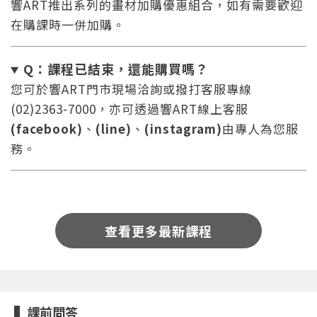
響ART推出系列的畫材加購優惠組合，如有需要歡迎
在購課時一併加購。
Q：課程已結束，還能
購買嗎？
您可於響ART門市現場洽詢或撥打客服專線
(02)2363-7000，亦可透過響ART線上客服
(facebook)
、
(line)
、
(instagram)
由專人為您服
您將收到一封Email，請依照信件中的指示重新登
系統偵測到您的帳號重複登入，
務。
點擊下方「確定」將前一位使用者強制登出。
入。
確定
重設密碼
取消
查看更多最新課程
或
或
課前問答