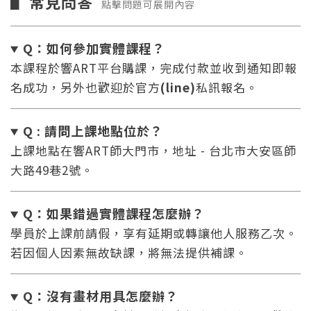
常見問答
▋
點擊問題可展開內容
Q：如何參加實體課程？
本課程於響ART平台購課，完成付款並收到通知即報
名成功，另外也歡迎於官方
(line)
私訊報名。
Q : 請問上課地點位於？
上課地點在響ART師大門市，地址 - 台北市大安區師
大路49巷2號。
Q：如果錯過實體課程怎麼辦
？
學員於上課前請假，享有延期或轉讓他人服務乙次。
若因個人因素無故缺課，將無法提供補課。
Q：沒有畫材用具怎麼辦
？