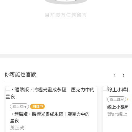
目前沒有任何留言
‹
›
你可能也喜歡
線上課程
線上課程
開課中
線上小課程┃
響art線上
•體驗版•將極光畫成永恆｜壓克力中的
星夜
黃芷葳