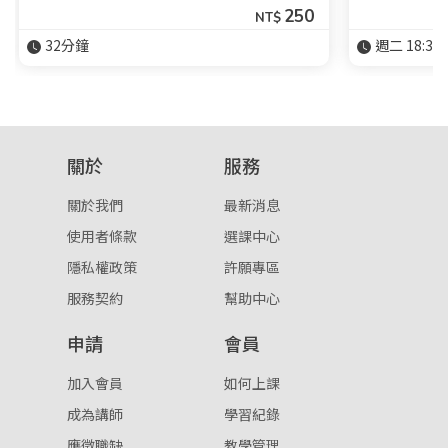
250
NT$
32分鐘
週二 18:30-
關於
服務
關於我們
最新消息
使用者條款
選課中心
隱私權政策
許願專區
服務契約
幫助中心
申請
會員
加入會員
如何上課
成為講師
學習紀錄
應徵職缺
教學管理