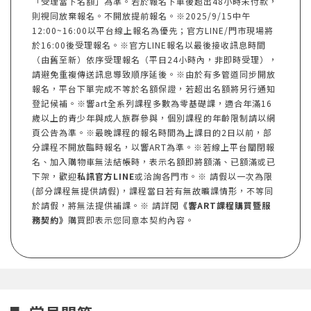
「受理當下名額」為準。若於報名下單後超出48小時未付款，
則視同放棄報名。不開放提前報名。※2025/9/15中午
12:00~16:00以平台線上報名為優先；官方LINE/門市現場將
於16:00後受理報名。※官方LINE報名以最後接收訊息時間
（由舊至新）依序受理報名（平日24小時內，非即時受理），
請避免重複傳送訊息導致順序延後。※由於有多管道同步開放
報名，平台下單完成不等於名額保證，若超出名額將另行通知
登記候補。※響art全系列課程多數為零基礎課，適合年滿16
歲以上的青少年與成人族群參與，個別課程的年齡限制請以網
頁公告為準。※最晚課程的報名時間為上課日的2日以前，部
分課程不開放臨時報名，以響ART為準。※若線上平台關閉報
名、加入購物車無法結帳時，表示名額即將額滿、已額滿或已
下架，歡迎
私訊官方LINE
或洽詢各門市。※ 請假以一次為限
(部分課程無提供請假)，課程當日若有無故曠課情形，不等同
於請假，將無法提供補課。※ 請詳閱
《響ART課程購買暨服
務契約》
購買即表示您同意本契約內容。