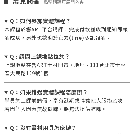
常見問答
▋
點擊問題可展開內容
Q：如何參加實體課程？
本課程於響ART平台購課，完成付款並收到通知即報
名成功，另外也歡迎於官方
(line)
私訊報名。
Q : 請問上課地點位於？
上課地點在響ART士林門市，地址 - 111台北市士林
區大東路129號1樓。
Q：如果錯過實體課程怎麼辦
？
學員於上課前請假，享有延期或轉讓他人服務乙次。
若因個人因素無故缺課，將無法提供補課。
Q：沒有畫材用具怎麼辦
？