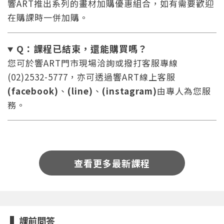
響ART推出系列的畫材加購優惠組合，如有需要歡迎
在購課時一併加購。
Q：課程已結束，還能
購買嗎？
您可於響ART門市現場洽詢或撥打客服專線
(02)2532-5777，亦可透過響ART線上客服
(facebook)
、
(line)
、
(instagram)
由專人為您服
您將收到一封Email，請依照信件中的指示重新登
系統偵測到您的帳號重複登入，
務。
點擊下方「確定」將前一位使用者強制登出。
入。
確定
重設密碼
取消
查看更多最新課程
或
或
課前問答