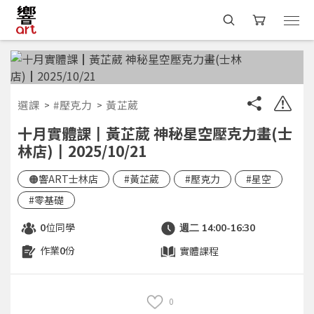
選課
#壓克力
黃芷葳
十月實體課┃黃芷葳 神秘星空壓克力畫(士
林店)┃2025/10/21
🟠響ART士林店
#黃芷葳
#壓克力
#星空
#零基礎
位同學
0
週二 14:00-16:30
作業
份
實體課程
0
0