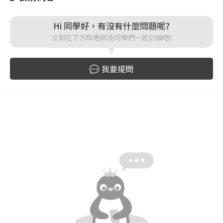
Hi 同學好，有沒有什麼問題呢?
登入
立刻在下方和老師及同學們一起討論吧!
忘記密碼
註冊
我要提問
按下註冊即代表你同意我們的
使用者條款
與
隱私權政
策
。