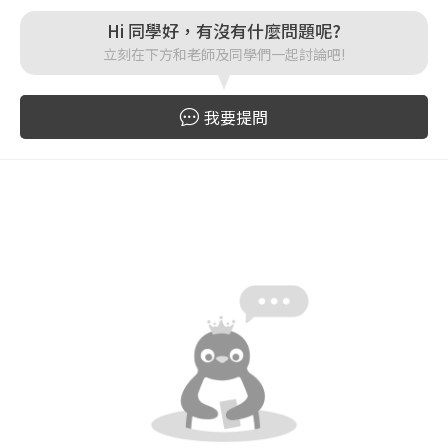
Hi 同學好，有沒有什麼問題呢?
登入
立刻在下方和老師及同學們一起討論吧!
忘記密碼
註冊
我要提問
按下註冊即代表你同意我們的
使用者條款
與
隱私權政
策
。