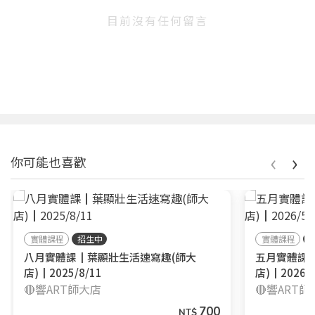
目前沒有任何留言
‹
›
你可能也喜歡
實體課程
招生中
實體課程
八月實體課┃葉顯壯生活速寫趣(師大
五月實體課
店)┃2025/8/11
店)┃2026/5
🔴響ART師大店
🔴響ART
700
NT$