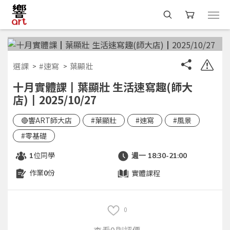
選課
#速寫
葉顯壯
十月實體課┃葉顯壯 生活速寫趣(師大
店)┃2025/10/27
🔴響ART師大店
#葉顯壯
#速寫
#風景
#零基礎
位同學
1
週一 18:30-21:00
作業
份
實體課程
0
0
查看0則評價