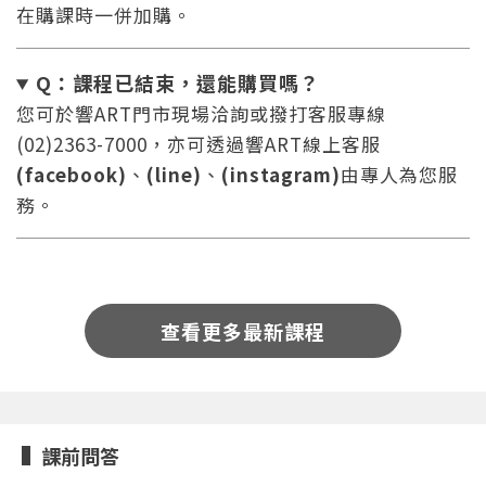
在購課時一併加購。
Q：課程已結束，還能
購買嗎？
您可於響ART門市現場洽詢或撥打客服專線
(02)2363-7000，亦可透過響ART線上客服
(facebook)
、
(line)
、
(instagram)
由專人為您服
您將收到一封Email，請依照信件中的指示重新登
系統偵測到您的帳號重複登入，
點擊下方「確定」將前一位使用者強制登出。
入。
務。
確定
重設密碼
取消
查看更多最新課程
或
或
課前問答