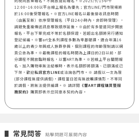
則視同放棄報名。不開放提前報名。※2025/9/15中午
12:00~16:00以平台線上報名為優先；官方LINE/門市現場將
於16:00後受理報名。※官方LINE報名以最後接收訊息時間
（由舊至新）依序受理報名（平日24小時內，非即時受理），
請避免重複傳送訊息導致順序延後。※由於有多管道同步開放
報名，平台下單完成不等於名額保證，若超出名額將另行通知
登記候補。※響art全系列課程多數為零基礎課，適合年滿16
歲以上的青少年與成人族群參與，個別課程的年齡限制請以網
頁公告為準。※最晚課程的報名時間為上課日的2日以前，部
分課程不開放臨時報名，以響ART為準。※若線上平台關閉報
名、加入購物車無法結帳時，表示名額即將額滿、已額滿或已
下架，歡迎
私訊官方LINE
或洽詢各門市。※ 請假以一次為限
(部分課程無提供請假)，課程當日若有無故曠課情形，不等同
於請假，將無法提供補課。※ 請詳閱
《響ART課程購買暨服
務契約》
購買即表示您同意本契約內容。
常見問答
▋
點擊問題可展開內容