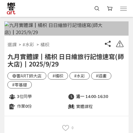
選課
#水彩
橘枳
九月實體課┃橘枳 日日繪旅行記憶速寫(師
大店)┃2025/9/29
🔴響ART師大店
#橘枳
#水彩
#插畫
#零基礎
位同學
3
週一 14:00-16:30
作業
份
實體課程
0
0