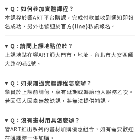
Q：如何參加實體課程？
本課程於響ART平台購課，完成付款並收到通知即報
名成功，另外也歡迎於官方
(line)
私訊報名。
Q : 請問上課地點位於？
上課地點在響ART師大門市，地址 - 台北市大安區師
大路49巷2號。
Q：如果錯過實體課程怎麼辦
？
學員於上課前請假，享有延期或轉讓他人服務乙次。
若因個人因素無故缺課，將無法提供補課。
Q：沒有畫材用具怎麼辦
？
響ART推出系列的畫材加購優惠組合，如有需要歡迎
在購課時一併加購。