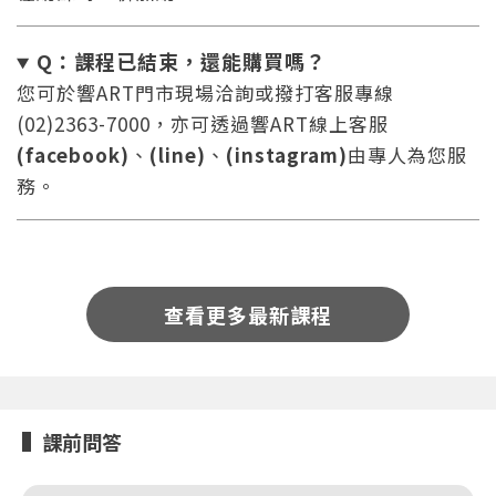
Q：課程已結束，還能
購買嗎？
您可於響ART門市現場洽詢或撥打客服專線
(02)2363-7000，亦可透過響ART線上客服
(facebook)
、
(line)
、
(instagram)
由專人為您服
您將收到一封Email，請依照信件中的指示重新登
系統偵測到您的帳號重複登入，
務。
點擊下方「確定」將前一位使用者強制登出。
入。
確定
重設密碼
取消
查看更多最新課程
或
或
課前問答