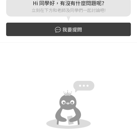
Hi 同學好，有沒有什麼問題呢?
登入
立刻在下方和老師及同學們一起討論吧!
忘記密碼
註冊
我要提問
按下註冊即代表你同意我們的
使用者條款
與
隱私權政
策
。