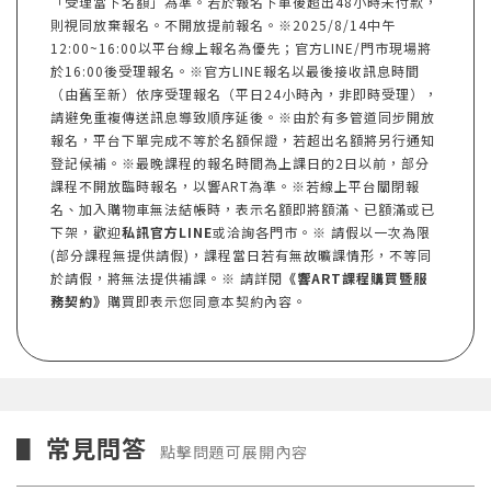
「受理當下名額」為準。若於報名下單後超出48小時未付款，
則視同放棄報名。不開放提前報名。※2025/8/14中午
12:00~16:00以平台線上報名為優先；官方LINE/門市現場將
於16:00後受理報名。※官方LINE報名以最後接收訊息時間
（由舊至新）依序受理報名（平日24小時內，非即時受理），
請避免重複傳送訊息導致順序延後。※由於有多管道同步開放
報名，平台下單完成不等於名額保證，若超出名額將另行通知
登記候補。※最晚課程的報名時間為上課日的2日以前，部分
課程不開放臨時報名，以響ART為準。※若線上平台關閉報
名、加入購物車無法結帳時，表示名額即將額滿、已額滿或已
下架，歡迎
私訊官方LINE
或洽詢各門市。※ 請假以一次為限
(部分課程無提供請假)，課程當日若有無故曠課情形，不等同
於請假，將無法提供補課。※ 請詳閱
《響ART課程購買暨服
務契約》
購買即表示您同意本契約內容。
常見問答
▋
點擊問題可展開內容