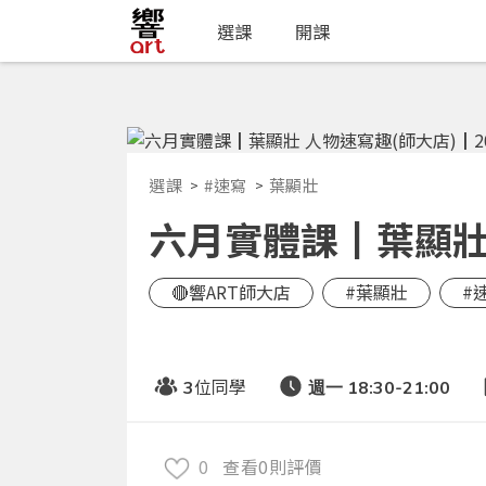
選課
開課
選課
#速寫
葉顯壯
六月實體課┃葉顯壯 人
🔴響ART師大店
#葉顯壯
#
位同學
3
週一 18:30-21:00
0
查看0則評價