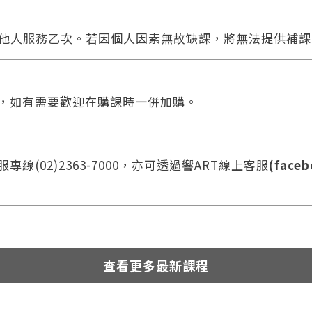
他人服務乙次。若因個人因素無故缺課，將無法提供補課
合，如有需要歡迎在購課時一併加購。
線(02)2363-7000，亦可透過響ART線上客服
(faceb
查看更多最新課程
您將收到一封Email，請依照信件中的指示重新登入。
系統偵測到您的帳號重複登入，
點擊下方「確定」將前一位使用者強制登出。