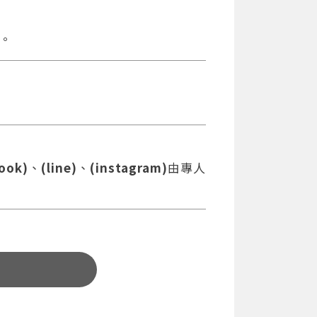
。
ook)
、
(line)
、
(instagram)
由專人