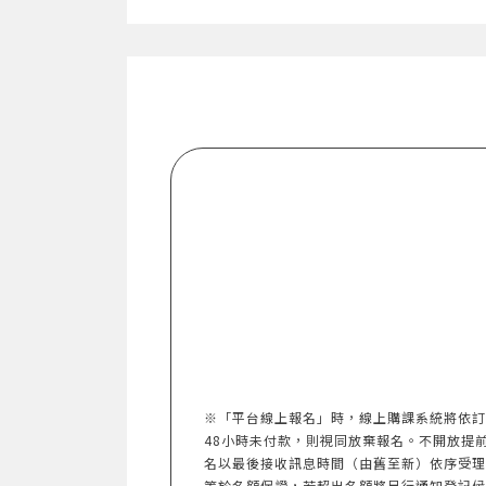
※「平台線上報名」時，線上購課系統將依訂
48小時未付款，則視同放棄報名。不開放提前報名。
名以最後接收訊息時間（由舊至新）依序受理
等於名額保證，若超出名額將另行通知登記候