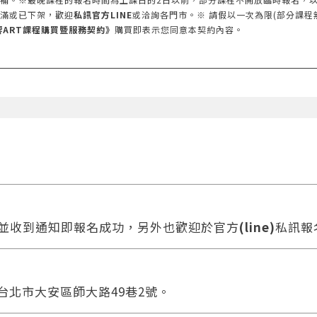
滿或已下架，歡迎
私訊官方LINE
或洽詢各門市。※ 請假以一次為限(部分課程
響ART課程購買暨服務契約》
購買即表示您同意本契約內容。
款並收到通知即報名成功，另外也歡迎於官方
(line)
私訊報
 台北市大安區師大路49巷2號。