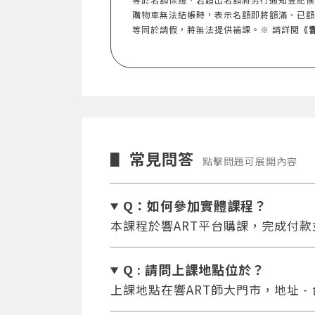
購物車無法結帳時，表示名額即將額滿、已額
等同於請假，將無法提供補課。※ 請詳閱
《
常見問答
▋
點擊問題可展開內容
Q：如何參加實體課程？
本課程於響ART平台購課，完成付
Q : 請問上課地點位於？
上課地點在響ART師大門市，地址 -