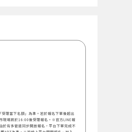
以「受理當下名額」為準。若於報名下單後超出
市現場將於16:00後受理報名。※官方LINE報
由於有多管道同步開放報名，平台下單完成不
響ART為準。※若線上平台關閉報名、加入