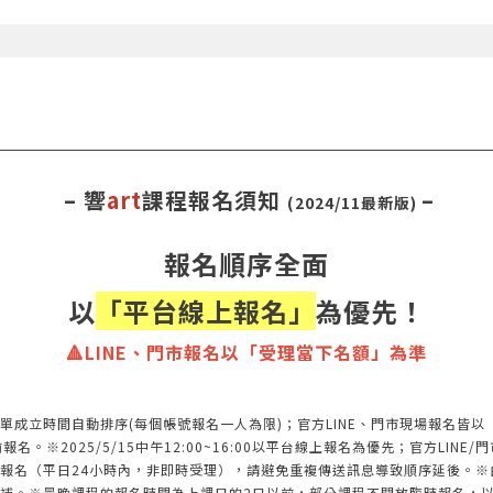
– 響
art
課程報名須知
–
(2024/11最新版)
報名順序全面
以
「平台線上報名」
為優先！
🔺LINE、門市報名以「受理當下名額」為準
單成立時間自動排序(每個帳號報名一人為限)；官方LINE、門市現場報名皆
※2025/5/15中午12:00~16:00以平台線上報名為優先；官方LINE/門
報名（平日24小時內，非即時受理），請避免重複傳送訊息導致順序延後。※
補。※最晚課程的報名時間為上課日的2日以前，部分課程不開放臨時報名，以