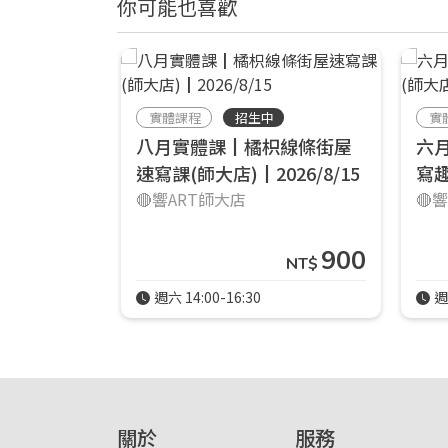
你可能也喜歡
實體課程
招生中
實
八月實體課┃橘枳線條街屋
六
速寫課(師大店)┃2026/8/15
寫趣
🔴響ART師大店
🔴
900
NT$
週六 14:00-16:30
週
關於
服務