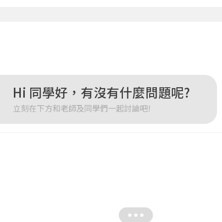
確定
重設密碼
取消
或
或
Hi 同學好，有沒有什麼問題呢?
立刻在下方和老師及同學們一起討論吧!
登入
忘記密碼
註冊
按下註冊即代表你同意我們的
使用者條款
與
隱私權政策
。