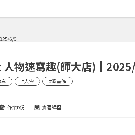
物速寫趣(師大店)┃2025/
速寫
#人物
#零基礎
作業
份
實體課程
0