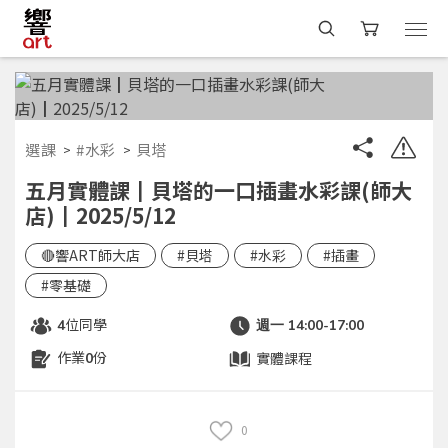
選課
#水彩
貝塔
五月實體課┃貝塔的一口插畫水彩課(師大
店)┃2025/5/12
🔴響ART師大店
#貝塔
#水彩
#插畫
#零基礎
位同學
4
週一 14:00-17:00
作業
份
實體課程
0
0