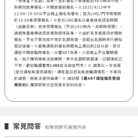
「受理當下名額」為準。若於報名下單後超出48小時未付款，
則視同放棄報名。不開放提前報名。※2025/4/15中午
12:00~16:00以平台線上報名為優先；官方LINE/門市現場將
於16:00後受理報名。※官方LINE報名以最後接收訊息時間
（由舊至新）依序受理報名（平日24小時內，非即時受理），
請避免重複傳送訊息導致順序延後。※由於有多管道同步開放
報名，平台下單完成不等於名額保證，若超出名額將另行通知
登記候補。※最晚課程的報名時間為上課日的2日以前，部分
課程不開放臨時報名，以響ART為準。※若線上平台關閉報
名、加入購物車無法結帳時，表示名額即將額滿、已額滿或已
下架，歡迎
私訊官方LINE
或洽詢各門市。※ 請假以一次為限
(部分課程無提供請假)，課程當日若有無故曠課情形，不等同
於請假，將無法提供補課。※ 請詳閱
《響ART課程購買暨服
務契約》
購買即表示您同意本契約內容。
常見問答
▋
點擊問題可展開內容