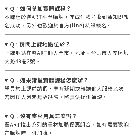
Q：如何參加實體課程？
本課程於響ART平台購課，完成付款並收到通知即報
名成功，另外也歡迎於官方
(line)
私訊報名。
Q : 請問上課地點位於？
上課地點在響ART師大門市，地址 - 台北市大安區師
大路49巷2號。
Q：如果錯過實體課程怎麼辦
？
學員於上課前請假，享有延期或轉讓他人服務乙次。
若因個人因素無故缺課，將無法提供補課。
Q：沒有畫材用具怎麼辦
？
響ART推出系列的畫材加購優惠組合，如有需要歡迎
在購課時一併加購。