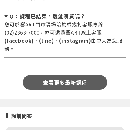
Q：課程已結束，還能
購買嗎？
您可於響ART門市現場洽詢或撥打客服專線
(02)2363-7000，亦可透過響ART線上客服
(facebook)
、
(line)
、
(instagram)
由專人為您服
您將收到一封Email，請依照信件中的指示重新登
系統偵測到您的帳號重複登入，
務。
點擊下方「確定」將前一位使用者強制登出。
入。
確定
重設密碼
取消
查看更多最新課程
或
或
課前問答