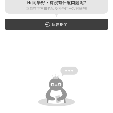
Hi 同學好，有沒有什麼問題呢?
登入
立刻在下方和老師及同學們一起討論吧!
忘記密碼
註冊
我要提問
按下註冊即代表你同意我們的
使用者條款
與
隱私權政
策
。