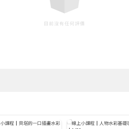
目前沒有任何評價
您將收到一封Email，請依照信件中的指示重新登入。
系統偵測到您的帳號重複登入，
點擊下方「確定」將前一位使用者強制登出。
確定
重設密碼
取消
或
或