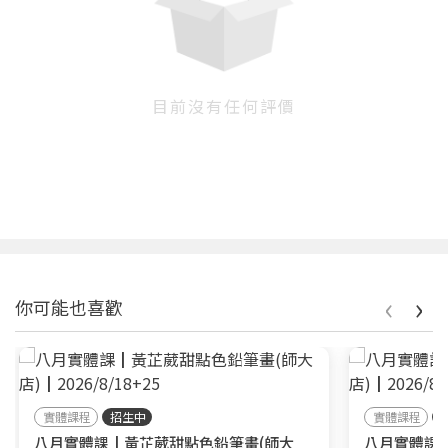
目前沒有任何評價
您將收到一封Email，請依照信件中的指示重新登
系統偵測到您的帳號重複登入，
點擊下方「確定」將前一位使用者強制登出。
入。
確定
‹
›
你可能也喜歡
重設密碼
取消
或
或
實體課程
招生中
實體課程
八月實體課┃黃芷葳甜點色鉛筆畫(師大
八月實體課