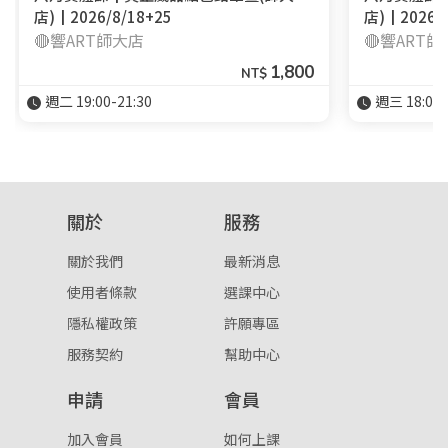
店)┃2026/8/18+25
店)┃2026/8
🔴響ART師大店
🔴響ART
1,800
登入
NT$
週二 19:00-21:30
週三 18:00-
忘記密碼
註冊
按下註冊即代表你同意我們的
使用者條款
與
隱私權政
策
。
關於
服務
關於我們
最新消息
使用者條款
選課中心
隱私權政策
許願專區
服務契約
幫助中心
申請
會員
加入會員
如何上課