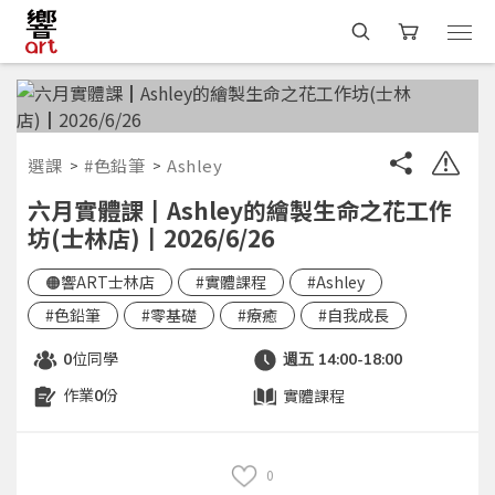
選課
#色鉛筆
Ashley
六月實體課┃Ashley的繪製生命之花工作
坊(士林店)┃2026/6/26
🟠響ART士林店
#實體課程
#Ashley
#色鉛筆
#零基礎
#療癒
#自我成長
位同學
0
週五 14:00-18:00
作業
份
實體課程
0
0