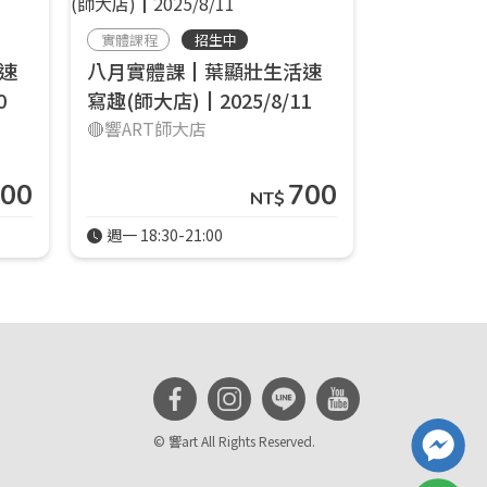
實體課程
招生中
實體課程
速
八月實體課┃葉顯壯生活速
五月實體
0
寫趣(師大店)┃2025/8/11
寫趣(師大店)
🔴響ART師大店
🔴響ART師
00
700
NT$
週一 18:30-21:00
週一 18:30-
© 響art All Rights Reserved.