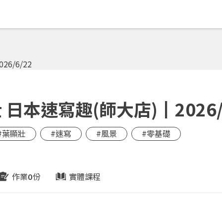
本速寫趣(師大店)┃2026/6
#葉顯壯
#速寫
#風景
#零基礎
作業
份
實體課程
0