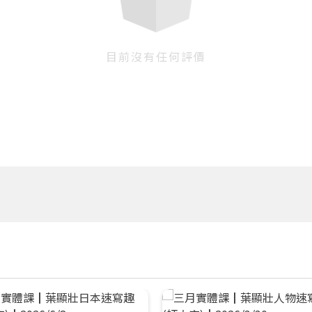
目前沒有任何評價
您將收到一封Email，請依照信件中的指示重新登入。
系統偵測到您的帳號重複登入，
點擊下方「確定」將前一位使用者強制登出。
確定
重設密碼
取消
或
或