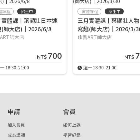
體課程
招生中
實體課程
招生中
登入
月實體課┃葉顯壯日本速
三月實體課┃葉顯壯人物
(師大店)┃2026/6/8
寫趣(師大店)┃2026/3/3
忘記密碼
註冊
響ART師大店
🔴響ART師大店
按下註冊即代表你同意我們的
使用者條款
與
隱私權政策
。
700
7
NT$
NT$
一 18:30-21:00
週一 18:30-21:00
申請
會員
加入會員
如何上課
成為講師
學習紀錄