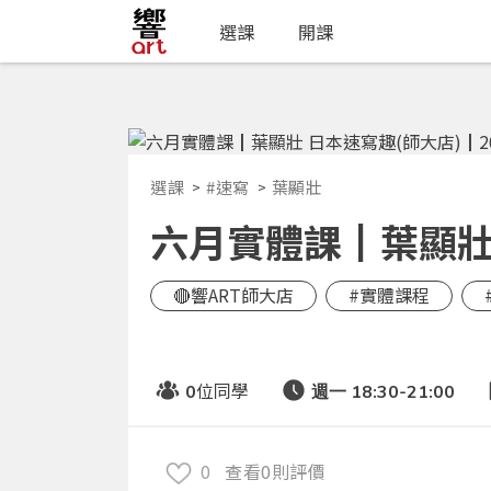
選課
開課
選課
#速寫
葉顯壯
六月實體課┃葉顯壯 日
🔴響ART師大店
#實體課程
位同學
0
週一 18:30-21:00
0
查看0則評價