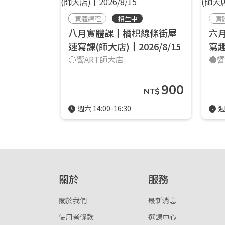
實體課程
招生中
實
八月實體課┃橘枳線條街屋
六
速寫課(師大店)┃2026/8/15
寫趣
🔴響ART師大店
🔴
900
NT$
週六 14:00-16:30
週
關於
服務
關於我們
最新消息
使用者條款
選課中心