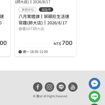
實體課程
招生中
實體課程
速
八月實體課┃葉顯壯生活速
五月實體
0
寫趣(師大店)┃2026/8/17
寫趣(師大店)
🔴響ART師大店
🔴響ART師
00
700
NT$
週一 18:30-21:00
週一 18:30-
© 響art All Rights Reserved.