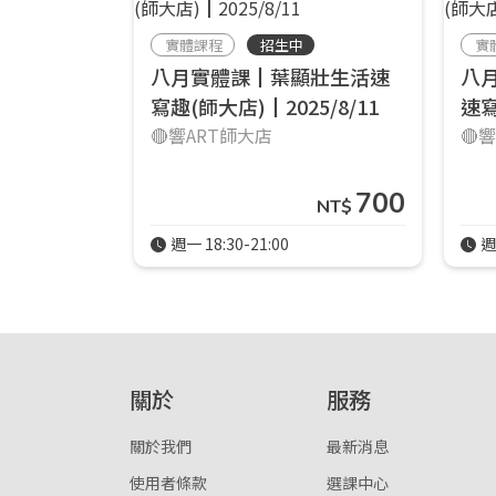
實體課程
招生中
實
八月實體課┃葉顯壯生活速
八
寫趣(師大店)┃2025/8/11
速寫
🔴響ART師大店
🔴
700
NT$
週一 18:30-21:00
週
關於
服務
關於我們
最新消息
使用者條款
選課中心