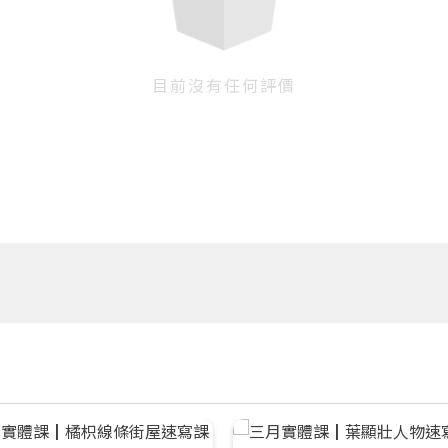
目前沒有任何評價
您將收到一封Email，請依照信件中的指示重新登入。
系統偵測到您的帳號重複登入，
點擊下方「確定」將前一位使用者強制登出。
確定
重設密碼
取消
或
或