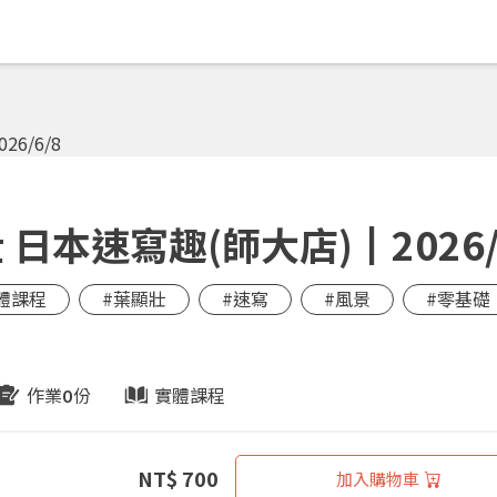
本速寫趣(師大店)┃2026/
體課程
#葉顯壯
#速寫
#風景
#零基礎
作業
份
實體課程
0
NT$ 700
加入購物車