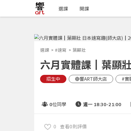
選課
開課
選課
#速寫
葉顯壯
六月實體課┃葉顯壯 日
招生中
🔴響ART師大店
#實
位同學
0
週一 18:30-21:00
0
查看0則評價