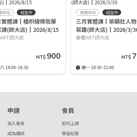
登入
體課程
招生中
實體課程
招生中
月實體課┃橘枳線條街屋
三月實體課┃葉顯壯人物
忘記密碼
註冊
課(師大店)┃2026/8/15
寫趣(師大店)┃2026/3/3
按下註冊即代表你同意我們的
使用者條款
與
隱私權政策
。
響ART師大店
🔴響ART師大店
900
7
NT$
NT$
六 14:00-16:30
週一 18:30-21:00
申請
會員
加入會員
如何上課
成為講師
學習紀錄