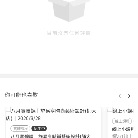
目前沒有任何評價
您將收到一封Email，請依照信件中的指示重新登
系統偵測到您的帳號重複登入，
點擊下方「確定」將前一位使用者強制登出。
入。
確定
‹
›
你可能也喜歡
重設密碼
取消
或
或
線上課程
實體課程
招生中
線上小課程┃
響art線上
八月實體課┃施易亨時尚藝術設計(師大