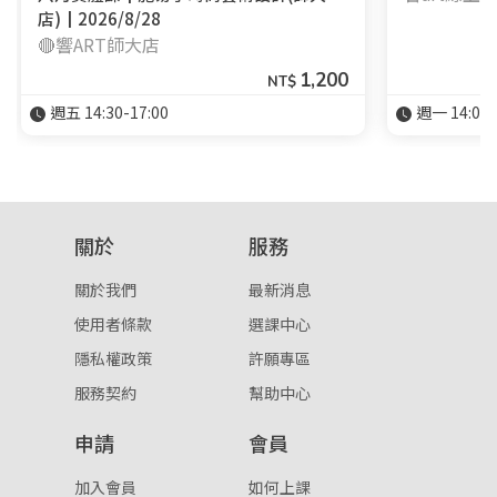
店)┃2026/8/28
🔴響ART師大店
1,200
登入
NT$
週五 14:30-17:00
週一 14:00-
忘記密碼
註冊
按下註冊即代表你同意我們的
使用者條款
與
隱私權政
策
。
關於
服務
關於我們
最新消息
使用者條款
選課中心
隱私權政策
許願專區
服務契約
幫助中心
申請
會員
加入會員
如何上課