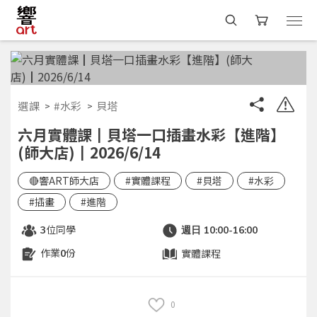
選課
#水彩
貝塔
六月實體課┃貝塔一口插畫水彩【進階】
(師大店)┃2026/6/14
🔴響ART師大店
#實體課程
#貝塔
#水彩
#插畫
#進階
位同學
3
週日 10:00-16:00
作業
份
實體課程
0
0