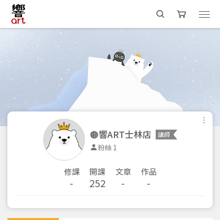
🟠響ART士林店
講師
粉絲 1
修課
開課
文章
作品
-
252
-
-