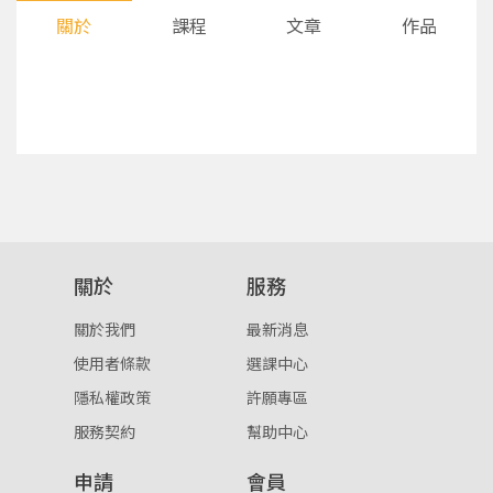
關於
課程
文章
作品
您將收到一封Email，請依照信件中的指示重新登
系統偵測到您的帳號重複登入，
關於
服務
點擊下方「確定」將前一位使用者強制登出。
入。
關於我們
最新消息
確定
使用者條款
選課中心
隱私權政策
許願專區
重設密碼
取消
服務契約
幫助中心
或
或
申請
會員