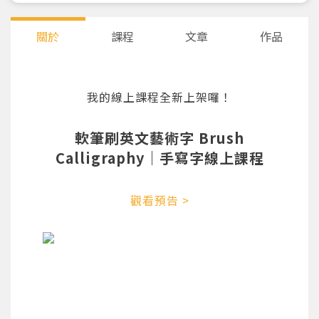
關於
課程
文章
作品
我的線上課程全新上架囉！
軟筆刷英文藝術字 Brush
Calligraphy｜手寫字線上課程
觀看預告 >
您將收到一封Email，請依照信件中的指示重新登
系統偵測到您的帳號重複登入，
點擊下方「確定」將前一位使用者強制登出。
入。