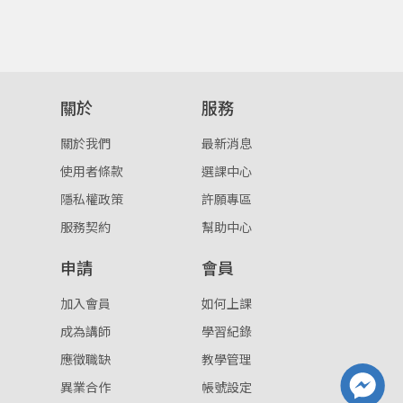
確定
重設密碼
取消
關於
服務
或
或
關於我們
最新消息
使用者條款
選課中心
隱私權政策
許願專區
服務契約
幫助中心
登入
申請
會員
忘記密碼
註冊
加入會員
如何上課
成為講師
學習紀錄
按下註冊即代表你同意我們的
使用者條款
與
隱私權政
策
。
應徵職缺
教學管理
異業合作
帳號設定