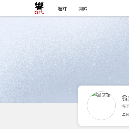
選課
開課
翁
攝
粉