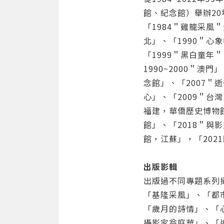
館、紀念館）舉辦2
「1984＂雞籠采風
北」、「1990＂心
「1999＂黑白童年
1990~2000＂
念館」、「2007＂
心」、「2009＂台
福建，華僑歷史博物館
館」、「2018＂與
館，江蘇」，「20
出版影輯
出版過不同專題系列
「基隆采風」、「都
「歲月的詩情」、「
攝影家翁庭華」、「