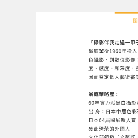
關
「攝影伴我走過一甲
翁庭華從1960年
色攝影、到數位影像
度、感度、和深度，
因而奠定個人藝術審
翁庭華略歷：
60年實力派黑白攝影
出 身：日本中居色
日本64屆國展新人賞
獲此殊榮的外國人
文化部領發「文馨獎