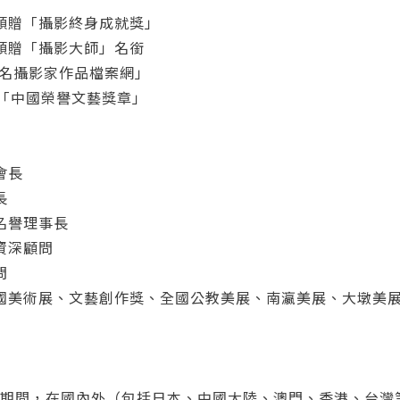
頒贈「攝影終身成就獎」
頒贈「攝影大師」名銜
知名攝影家作品檔案網」
屆「中國榮譽文藝獎章」
會長
長
名譽理事長
資深顧問
問
國美術展、文藝創作獎、全國公教美展、南瀛美展、大墩美
您將收到一封Email，請依照信件中的指示重新登入。
系統偵測到您的帳號重複登入，
點擊下方「確定」將前一位使用者強制登出。
年39年期間，在國內外（包括日本、中國大陸、澳門、香港、台