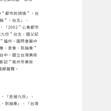
89＂都市的詩情＂，台
浸蝕＂，台北」、
、「2002＂心象都市
山城九份＂台北，國父紀
貌＂福州，國際會展中
具象、意象、到抽象＂
＂台中，國立台灣美術
的影記＂常州市美術
藝廊展覽，
」、「走過九份」、
象、到抽象」、「台灣