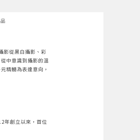
作品
了攝影從黑白攝影、彩
，從中意識到攝影的溫
多元精髓為表達意向，
12年創立以來，首位