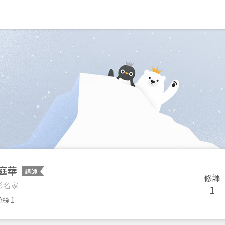
庭華
講師
修課
影名家
1
絲 1