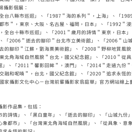
0埸攝影個展：
確定
＂全台八縣市巡迴」、「1987＂海的系列＂，上海」、「19
重設密碼
象都市＂，東京、大阪、名古屋、福岡，日本」、「1992＂
取消
＂，全台十縣市巡迴」、「2001＂歲月的詩情＂東京，日本」
澳門」、「2006＂逝去的腳印＂台北市立美術館」、「2006＂
或
或
逝去的腳印＂江蘇，劉海粟美術館」、「2008＂野柳地質風
灣東北角海域自然風貌＂台北，國父紀念館」、「2010＂從
」、「2011＂馨影回眸＂，澳門」、「2014＂走過九份
影交融和呢喃＂，台北，國父紀念館」、「2020＂追求永恆
21國家攝影文化中心－台灣前輩攝影家翁庭華」官方網站線上
登入
忘記密碼
註冊
攝影作品集，包括：
市的詩情」、「黑白童年」、「逝去的腳印」、「山城九份
按下註冊即代表你同意我們的
使用者條款
與
隱私權政策
。
心象都市」、「台灣東北角海域自然風貌」、「從具象、意
追求永恆的影記」