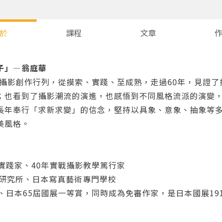
於
課程
文章
子」—翁庭華
投入攝影創作行列，從摸索、實踐、至成熟，走過60年，見證
；也看到了攝影潮流的演進，也感悟到不同風格流派的演變
長年奉行「求新求變」的信念，堅持以具象、意象、抽象等
美風格。
實踐家、40年實戰攝影教學篤行家
彩研究所、日本寫真藝術專門學校
、日本65屆國展一等賞，同時成為免審作家，是日本國展19
」