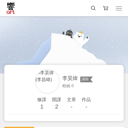
李昊煒
講師
粉絲 0
修課
開課
文章
作品
1
2
-
-