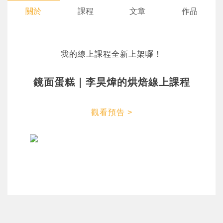
關於
課程
文章
作品
我的線上課程全新上架囉！
您將收到一封Email，請依照信件中的指示重新登
系統偵測到您的帳號重複登入，
點擊下方「確定」將前一位使用者強制登出。
入。
鏡面蛋糕｜李昊煒的烘焙線上課程
確定
觀看預告 >
重設密碼
取消
或
或
登入