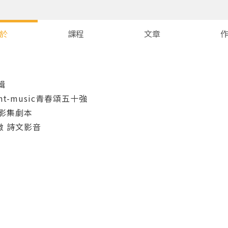
於
課程
文章
編輯
nt-music青春頌五十強
影集劇本
徽 詩文影音