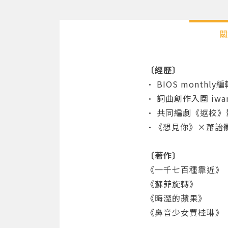
關
〔經歷〕
• BIOS monthly
• 詞曲創作入圍 iwa
• 共同編劇《返校》
•《想見你》×蕭詒
〔著作〕
《一千七百種靠近》
《蘇菲旋轉》
《晦澀的蘋果》
《鼻音少女賈桂琳》