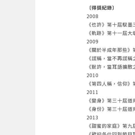
〔得獎紀錄〕
2008
《也許》第十屆馭墨
《軌跡》第十一屆大
2009
《​關於半成年那些
《謊稱，當不再謊稱
《默許，當耳語擴散
2010
《第四人稱，信仰》
2011
《變身》第三十屆道
《身份》第三十屆道
2013
《甜蜜的家庭》第九
《歡迎各位回到節目