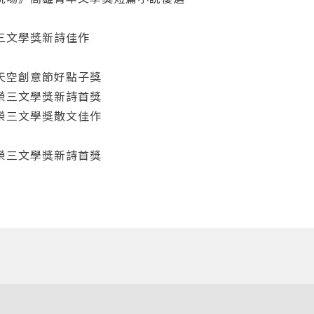
三文學獎新詩佳作
登入
天空創意節好點子獎
榮三文學獎新詩首獎
忘記密碼
註冊
榮三文學獎散文佳作
按下註冊即代表你同意我們的
使用者條款
與
隱私權政策
。
榮三文學獎新詩首獎