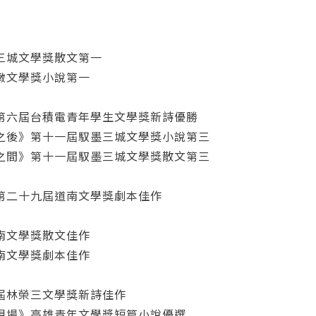
三城文學獎散文第一
墩文學獎小說第一
》第六屆台積電青年學生文學獎新詩優勝
之後》第十一屆馭墨三城文學獎小說第三
之間》第十一屆馭墨三城文學獎散文第三
您將收到一封Email，請依照信件中的指示重新登入。
系統偵測到您的帳號重複登入，
點擊下方「確定」將前一位使用者強制登出。
第二十九屆道南文學獎劇本佳作
確定
重設密碼
南文學獎散文佳作
取消
南文學獎劇本佳作
或
或
屆林榮三文學獎新詩佳作
現場》高雄青年文學獎短篇小說優選