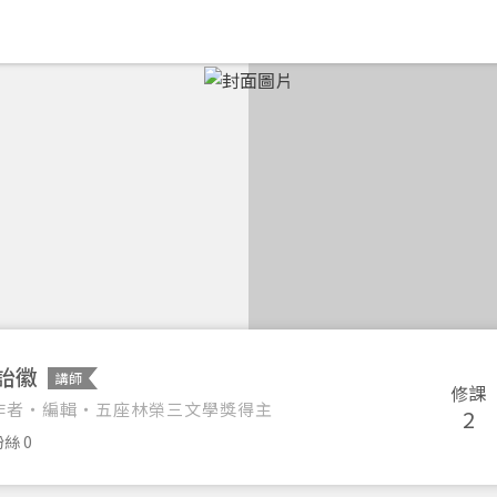
詒徽
講師
修課
作者・編輯・五座林榮三文學獎得主
2
絲 0