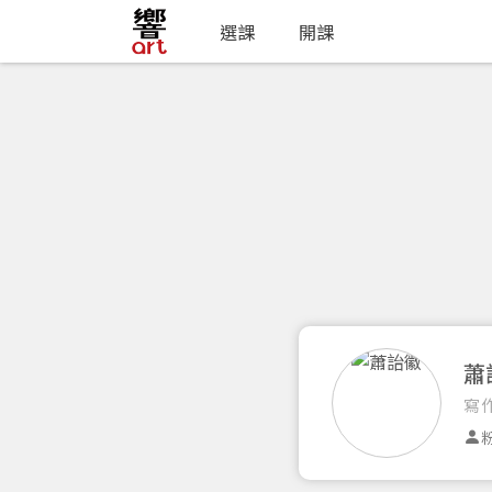
選課
開課
蕭
寫
粉