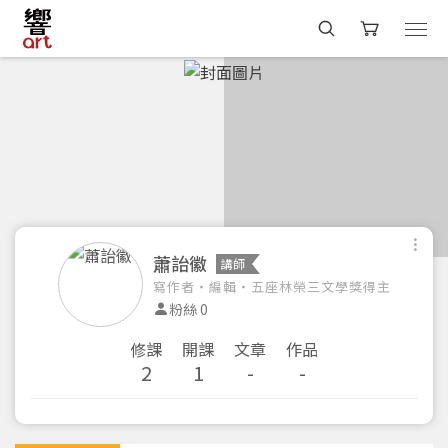
蕭詒徽
講師
寫作者・編輯・五座林榮三文學獎得主
粉絲 0
修課
開課
文章
作品
2
1
-
-