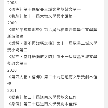
2008
《也許》第十屆馭墨三城文學獎散文第一
《軌跡》第十一屆大墩文學獎小說第一
2009
《​關於半成年那些》第六屆台積電青年學生文學獎
新詩優勝
《謊稱，當不再謊稱之後》第十一屆馭墨三城文學
獎小說第三
《默許，當耳語擴散之間》第十一屆馭墨三城文學
獎散文第三
2010
《第四人稱，信仰》第二十九屆道南文學獎劇本佳
作
您將收到一封Email，請依照信件中的指示重新登
系統偵測到您的帳號重複登入，
2011
點擊下方「確定」將前一位使用者強制登出。
入。
《變身》第三十屆道南文學獎散文佳作
確定
《身份》第三十屆道南文學獎劇本佳作