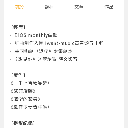
關於
課程
文章
作品
〔經歷〕
• BIOS monthly編輯
• 詞曲創作入圍 iwant-music青春頌五十強
• 共同編劇《返校》影集劇本
•《想見你》×蕭詒徽 詩文影音
〔著作〕
《一千七百種靠近》
《蘇菲旋轉》
《晦澀的蘋果》
《鼻音少女賈桂琳》
〔得獎紀錄〕