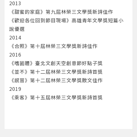
2013
重設密碼
取消
《甜蜜的家庭》第九屆林榮三文學獎新詩佳作
《歡迎各位回到節目現場》高雄青年文學獎短篇小
或
或
說優選
2014
《合照》第十屆林榮三文學獎新詩佳作
2016
《嗜菌體》臺北文創天空創意節好點子獎
《並不》第十二屆林榮三文學獎新詩首獎
登入
《感冒》第十二屆林榮三文學獎散文佳作
忘記密碼
註冊
2019
《乘客》第十五屆林榮三文學獎新詩首獎
按下註冊即代表你同意我們的
使用者條款
與
隱私權政
策
。