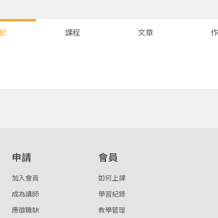
於
課程
文章
您將收到一封Email，請依照信件中的指示重新登入。
系統偵測到您的帳號重複登入，
點擊下方「確定」將前一位使用者強制登出。
確定
重設密碼
取消
申請
會員
或
或
加入會員
如何上課
成為講師
學習紀錄
應徵職缺
教學管理