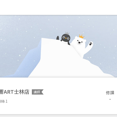
響ART士林店
修課
講師
-
絲 1