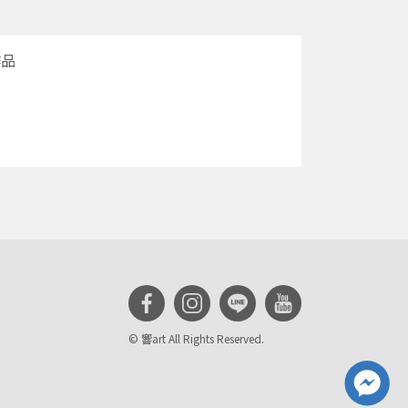
作品
© 響art All Rights Reserved.