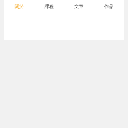
關於
課程
文章
作品
您將收到一封Email，請依照信件中的指示重新登
系統偵測到您的帳號重複登入，
點擊下方「確定」將前一位使用者強制登出。
入。
確定
重設密碼
取消
或
或
登入