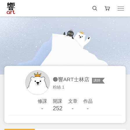
🟠響ART士林店
講師
粉絲 1
修課
開課
文章
作品
-
252
-
-