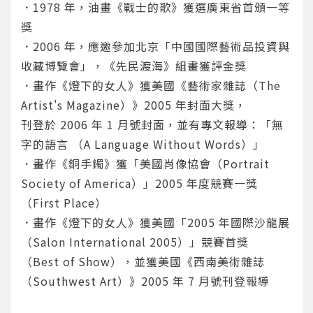
．1978 年，油畫《戰士的歌》獲選廣東省首頒一等
獎
．2006 年，應邀參加北京「中國國際藝術品投資與
收藏博覽會」，《先民渡海》組畫獲評金獎
．畫作《燈下的女人》獲美國《藝術家雜誌（The
Artist's Magazine）》2005 年封面大獎，
刊登於 2006 年 1 月號封面，並有專文報導：「無
字的語言 （A Language Without Words）」
．畫作《銅手鐲》獲「美國肖像協會（Portrait
Society of America）」2005 年度競賽一獎
（First Place）
．畫作《燈下的女人》獲美國「2005 年國際沙龍展
（Salon International 2005）」競賽首獎
您將收到一封Email，請依照信件中的指示重新登
系統偵測到您的帳號重複登入，
點擊下方「確定」將前一位使用者強制登出。
入。
（Best of Show），並獲美國《西南美術雜誌
（Southwest Art）》2005 年 7 月號刊登報導
確定