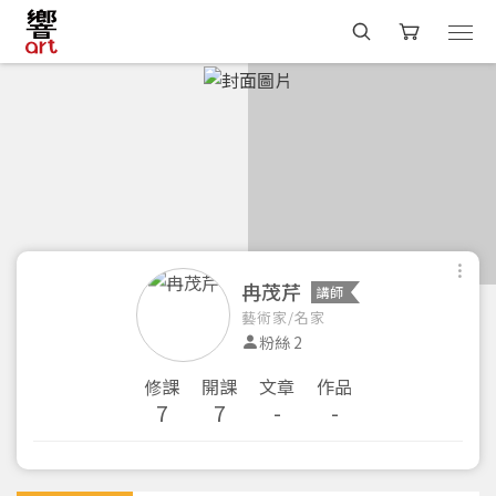
冉茂芹
講師
藝術家/名家
粉絲 2
修課
開課
文章
作品
7
7
-
-