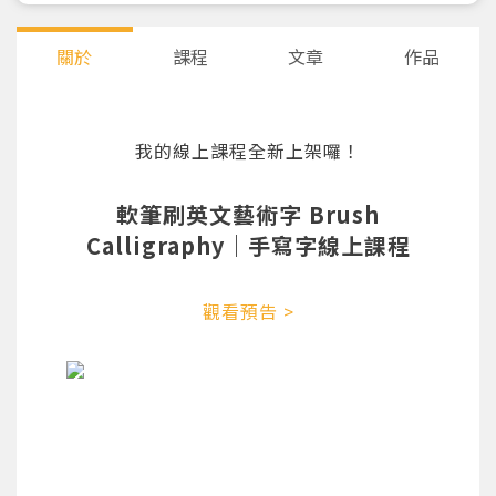
關於
課程
文章
作品
我的線上課程全新上架囉！
軟筆刷英文藝術字 Brush
Calligraphy｜手寫字線上課程
觀看預告 >
您將收到一封Email，請依照信件中的指示重新登
系統偵測到您的帳號重複登入，
點擊下方「確定」將前一位使用者強制登出。
入。
確定