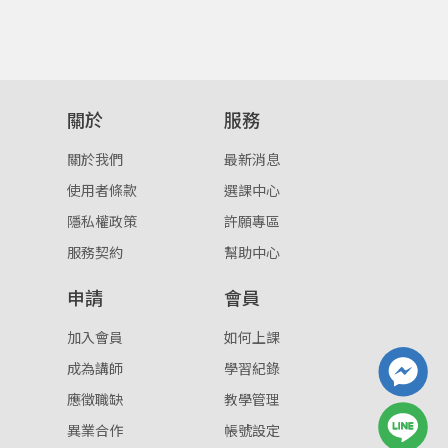
重設密碼
取消
或
或
關於
服務
關於我們
最新消息
使用者條款
選課中心
隱私權政策
許願專區
登入
服務契約
幫助中心
忘記密碼
申請
會員
註冊
加入會員
如何上課
按下註冊即代表你同意我們的
使用者條款
與
隱私權政
策
。
成為講師
學習紀錄
應徵職缺
教學管理
異業合作
帳號設定