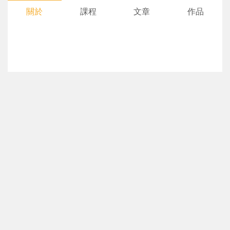
關於
課程
文章
作品
您將收到一封Email，請依照信件中的指示重新登
系統偵測到您的帳號重複登入，
點擊下方「確定」將前一位使用者強制登出。
入。
確定
重設密碼
取消
或
或
登入