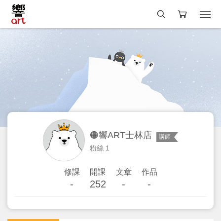
🟠響ART士林店
講師
粉絲 1
修課
開課
文章
作品
-
252
-
-