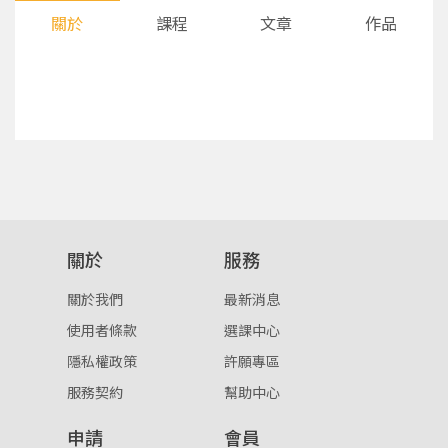
關於
課程
文章
作品
您將收到一封Email，請依照信件中的指示重新登
系統偵測到您的帳號重複登入，
關於
服務
點擊下方「確定」將前一位使用者強制登出。
入。
關於我們
最新消息
確定
使用者條款
選課中心
隱私權政策
許願專區
重設密碼
取消
服務契約
幫助中心
或
或
申請
會員