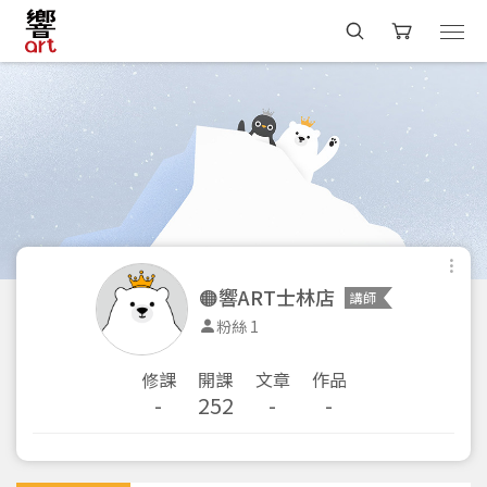
🟠響ART士林店
講師
粉絲 1
修課
開課
文章
作品
-
252
-
-