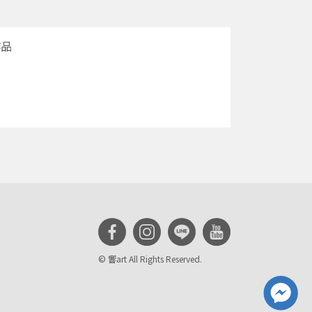
作品
© 響art All Rights Reserved.