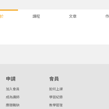
於
課程
文章
您將收到一封Email，請依照信件中的指示重新登入。
系統偵測到您的帳號重複登入，
點擊下方「確定」將前一位使用者強制登出。
確定
重設密碼
取消
申請
會員
或
或
加入會員
如何上課
成為講師
學習紀錄
應徵職缺
教學管理