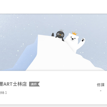
響ART士林店
修課
講師
-
絲 1