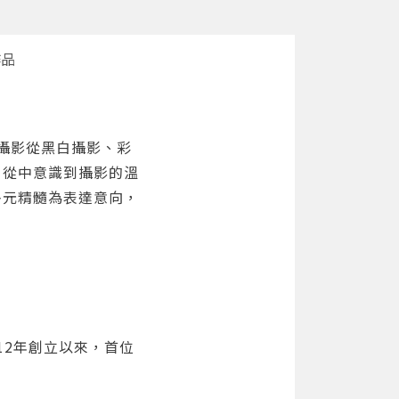
作品
了攝影從黑白攝影、彩
，從中意識到攝影的溫
多元精髓為表達意向，
12年創立以來，首位