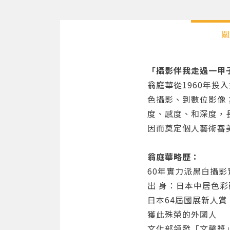
關
「攝影伴我走過一甲
翁庭華從1960年
色攝影、到數位影像
度、感度、和深度，
因而奠定個人藝術審
翁庭華略歷：
60年實力派黑白攝影
出 身：日本中居色
日本64屆國展新人賞
獲此殊榮的外國人
文化部領發「文馨獎