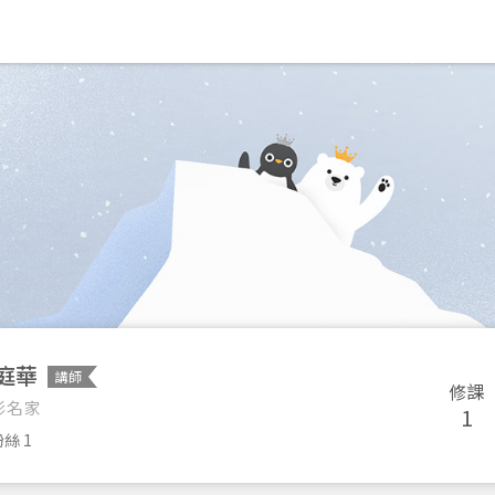
庭華
講師
修課
影名家
1
絲 1