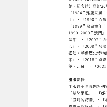
館、紀念館）舉辦2
「1984＂雞籠采風
北」、「1990＂心
「1999＂黑白童年
1990~2000＂
念館」、「2007＂
心」、「2009＂台
福建，華僑歷史博物館
館」、「2018＂與
館，江蘇」，「20
出版影輯
出版過不同專題系列
「基隆采風」、「都
「歲月的詩情」、「
攝影家翁庭華」、「