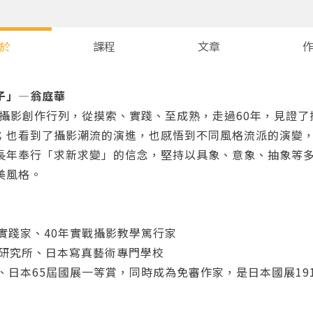
於
課程
文章
子」—翁庭華
投入攝影創作行列，從摸索、實踐、至成熟，走過60年，見證
；也看到了攝影潮流的演進，也感悟到不同風格流派的演變
長年奉行「求新求變」的信念，堅持以具象、意象、抽象等
美風格。
實踐家、40年實戰攝影教學篤行家
彩研究所、日本寫真藝術專門學校
、日本65屆國展一等賞，同時成為免審作家，是日本國展19
」