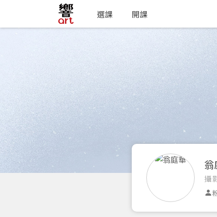
選課
開課
翁
攝
粉