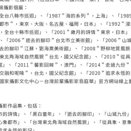
0埸攝影個展：
確定
＂全台八縣市巡迴」、「1987＂海的系列＂，上海」、「19
重設密碼
象都市＂，東京、大阪、名古屋、福岡，日本」、「1992＂
取消
＂，全台十縣市巡迴」、「2001＂歲月的詩情＂東京，日本」
澳門」、「2006＂逝去的腳印＂台北市立美術館」、「2006＂
或
或
逝去的腳印＂江蘇，劉海粟美術館」、「2008＂野柳地質風
灣東北角海域自然風貌＂台北，國父紀念館」、「2010＂從
」、「2011＂馨影回眸＂，澳門」、「2014＂走過九份
影交融和呢喃＂，台北，國父紀念館」、「2020＂追求永恆
21國家攝影文化中心－台灣前輩攝影家翁庭華」官方網站線上
登入
忘記密碼
註冊
攝影作品集，包括：
市的詩情」、「黑白童年」、「逝去的腳印」、「山城九份
按下註冊即代表你同意我們的
使用者條款
與
隱私權政策
。
心象都市」、「台灣東北角海域自然風貌」、「從具象、意
追求永恆的影記」