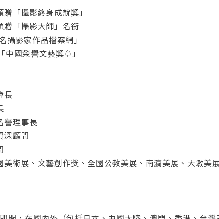
頒贈「攝影終身成就獎」
頒贈「攝影大師」名銜
知名攝影家作品檔案網」
屆「中國榮譽文藝獎章」
會長
長
名譽理事長
資深顧問
問
國美術展、文藝創作獎、全國公教美展、南瀛美展、大墩美
您將收到一封Email，請依照信件中的指示重新登入。
系統偵測到您的帳號重複登入，
點擊下方「確定」將前一位使用者強制登出。
年39年期間，在國內外（包括日本、中國大陸、澳門、香港、台