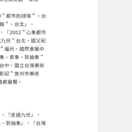
89＂都市的詩情＂，台
浸蝕＂，台北」、
、「2002＂心象都市
山城九份＂台北，國父紀
貌＂福州，國際會展中
具象、意象、到抽象＂
＂台中，國立台灣美術
的影記＂常州市美術
藝廊展覽，
」、「走過九份」、
象、到抽象」、「台灣