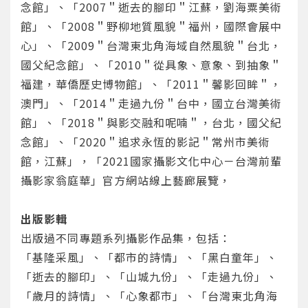
念館」、「2007＂逝去的腳印＂江蘇，劉海粟美術
重設密碼
取消
館」、「2008＂野柳地質風貌＂福州，國際會展中
心」、「2009＂台灣東北角海域自然風貌＂台北，
或
或
國父紀念館」、「2010＂從具象、意象、到抽象＂
福建，華僑歷史博物館」、「2011＂馨影回眸＂，
澳門」、「2014＂走過九份＂台中，國立台灣美術
館」、「2018＂與影交融和呢喃＂，台北，國父紀
念館」、「2020＂追求永恆的影記＂常州市美術
館，江蘇」，「2021國家攝影文化中心－台灣前輩
登入
攝影家翁庭華」官方網站線上藝廊展覽，
忘記密碼
註冊
出版影輯
按下註冊即代表你同意我們的
使用者條款
與
隱私權政
出版過不同專題系列攝影作品集，包括：
策
。
「基隆采風」、「都市的詩情」、「黑白童年」、
「逝去的腳印」、「山城九份」、「走過九份」、
「歲月的詩情」、「心象都市」、「台灣東北角海