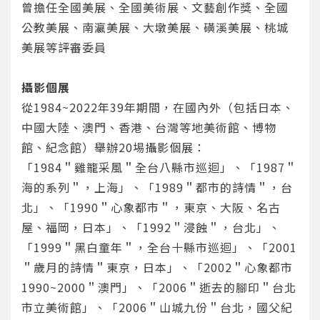
曾擔任全國美展、全國美術展、文藝創作獎、全國
公教美展、南瀛美展、大墩美展、磺溪美展、桃城
美展等評審委員
攝影個展
從1984~2022年39年期間，在國內外（包括日本、
中國大陸、澳門、香港、台灣等地美術館、博物
館、紀念館）舉辦20埸攝影個展：
「1984＂雞籠采風＂全台八縣市巡迴」、「1987＂
海的系列＂，上海」、「1989＂都市的詩情＂，台
北」、「1990＂心象都市＂，東京、大阪、名古
屋、福岡，日本」、「1992＂浸蝕＂，台北」、
「1999＂黑白童年＂，全台十縣市巡迴」、「2001
您將收到一封Email，請依照信件中的指示重新登
系統偵測到您的帳號重複登入，
＂歲月的詩情＂東京，日本」、「2002＂心象都市
點擊下方「確定」將前一位使用者強制登出。
入。
1990~2000＂澳門」、「2006＂逝去的腳印＂台北
確定
市立美術館」、「2006＂山城九份＂台北，國父紀