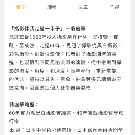
關於
課程
文章
作品
「攝影伴我走過一甲子」—翁庭華
翁庭華從1960年投入攝影創作行列，從摸索、實
踐、至成熟，走過60年，見證了攝影從黑白攝影、
彩色攝影、到數位影像；也看到了攝影潮流的演
進，也感悟到不同風格流派的演變，從中意識到攝
影的溫度、感度、和深度，長年奉行「求新求變」
的信念，堅持以具象、意象、抽象等多元精髓為表
達意向，因而奠定個人藝術審美風格。
翁庭華略歷：
60年實力派黑白攝影實踐家、40年實戰攝影教學篤
行家
出 身：日本中居色彩研究所、日本寫真藝術專門學