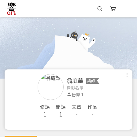
翁庭華
講師
攝影名家
粉絲 1
修課
開課
文章
作品
1
1
-
-