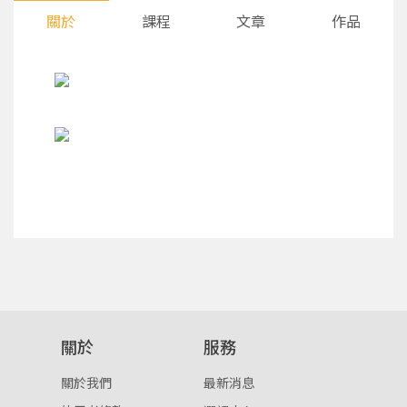
關於
課程
文章
作品
您將收到一封Email，請依照信件中的指示重新登
系統偵測到您的帳號重複登入，
點擊下方「確定」將前一位使用者強制登出。
入。
確定
關於
服務
關於我們
最新消息
重設密碼
取消