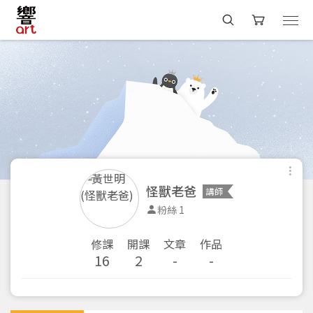
怪獸老爸
講師
粉絲 1
修課
開課
文章
作品
16
2
-
-