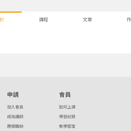
於
課程
文章
您將收到一封Email，請依照信件中的指示重新登入。
系統偵測到您的帳號重複登入，
點擊下方「確定」將前一位使用者強制登出。
確定
重設密碼
取消
申請
會員
或
或
加入會員
如何上課
成為講師
學習紀錄
應徵職缺
教學管理