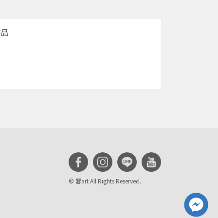
作品
© 響art All Rights Reserved.