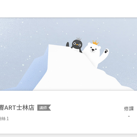
響ART士林店
修課
講師
-
絲 1