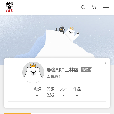
🟠響ART士林店
講師
粉絲 1
修課
開課
文章
作品
-
252
-
-