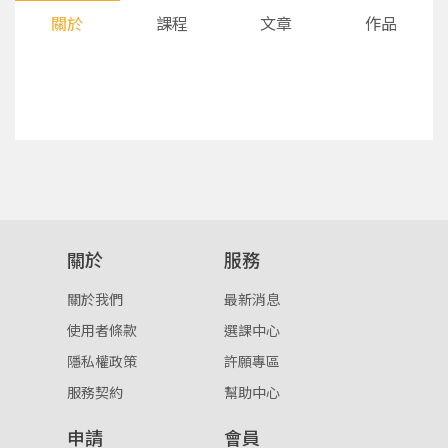
關於
課程
文章
作品
您將收到一封Email，請依照信件中的指示重新登
系統偵測到您的帳號重複登入，
關於
服務
點擊下方「確定」將前一位使用者強制登出。
入。
關於我們
最新消息
確定
使用者條款
選課中心
隱私權政策
許願專區
重設密碼
取消
服務契約
幫助中心
或
或
申請
會員