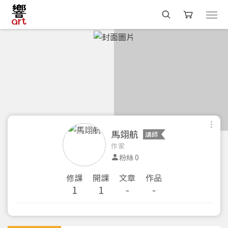
馬翊航
講師
作家
粉絲 0
修課
開課
文章
作品
1
1
-
-