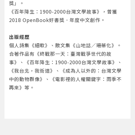
獎」。
《百年降生：1900-2000台灣文學故事》，曾獲
2018 OpenBook好書獎．年度中文創作。
出版經歷
個人詩集《細軟》、散文集《山地話／珊蒂化》。
您將收到一封Email，請依照信件中的指示重新登
系統偵測到您的帳號重複登入，
點擊下方「確定」將前一位使用者強制登出。
入。
合著作品有《終戰那一天：臺灣戰爭世代的故
事》、《百年降生：1900-2000台灣文學故事》、
確定
《我台北，我街道》、《成為人以外的：台灣文學
中的動物群像》、《電影裡的人權關鍵字：雨季不
重設密碼
取消
再來》等。
或
或