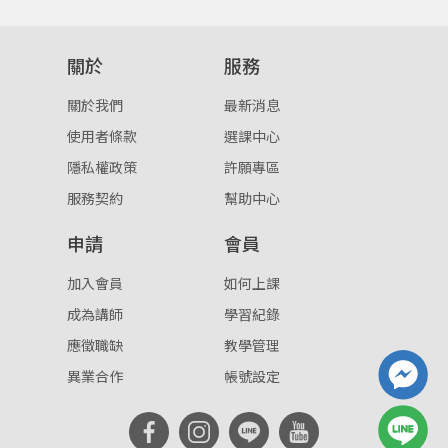
登入
關於
服務
忘記密碼
註冊
關於我們
最新消息
按下註冊即代表你同意我們的
使用者條款
與
隱私權政
使用者條款
選課中心
策
。
隱私權政策
許願專區
服務契約
幫助中心
申請
會員
加入會員
如何上課
成為講師
學習紀錄
應徵職缺
教學管理
異業合作
帳號設定