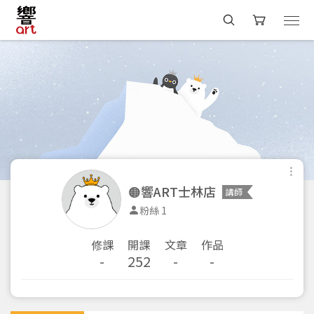
🟠響ART士林店
講師
粉絲 1
修課
開課
文章
作品
-
252
-
-