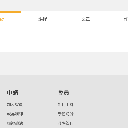
於
課程
文章
您將收到一封Email，請依照信件中的指示重新登入。
系統偵測到您的帳號重複登入，
點擊下方「確定」將前一位使用者強制登出。
確定
重設密碼
取消
申請
會員
或
或
加入會員
如何上課
成為講師
學習紀錄
應徵職缺
教學管理