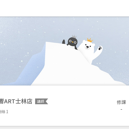
響ART士林店
修課
講師
-
絲 1