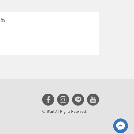
作品
© 響art All Rights Reserved.