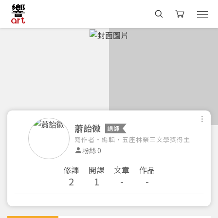
蕭詒徽
講師
寫作者・編輯・五座林榮三文學獎得主
粉絲 0
修課
開課
文章
作品
2
1
-
-