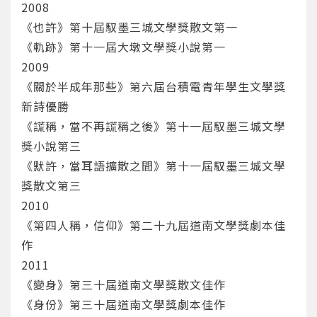
2008
《也許》第十屆馭墨三城文學獎散文第一
《軌跡》第十一屆大墩文學獎小說第一
2009
《​關於半成年那些》第六屆台積電青年學生文學獎
新詩優勝
《謊稱，當不再謊稱之後》第十一屆馭墨三城文學
獎小說第三
《默許，當耳語擴散之間》第十一屆馭墨三城文學
獎散文第三
2010
《第四人稱，信仰》第二十九屆道南文學獎劇本佳
作
2011
您將收到一封Email，請依照信件中的指示重新登
系統偵測到您的帳號重複登入，
《變身》第三十屆道南文學獎散文佳作
點擊下方「確定」將前一位使用者強制登出。
入。
《身份》第三十屆道南文學獎劇本佳作