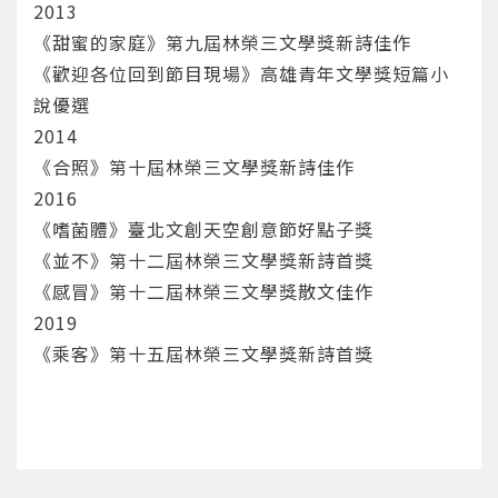
確定
2013
《甜蜜的家庭》第九屆林榮三文學獎新詩佳作
重設密碼
取消
《歡迎各位回到節目現場》高雄青年文學獎短篇小
說優選
或
或
2014
《合照》第十屆林榮三文學獎新詩佳作
2016
《嗜菌體》臺北文創天空創意節好點子獎
《並不》第十二屆林榮三文學獎新詩首獎
《感冒》第十二屆林榮三文學獎散文佳作
登入
2019
忘記密碼
註冊
《乘客》第十五屆林榮三文學獎新詩首獎
按下註冊即代表你同意我們的
使用者條款
與
隱私權政
策
。