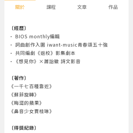
關於
課程
文章
作品
〔經歷〕
• BIOS monthly編輯
• 詞曲創作入圍 iwant-music青春頌五十強
• 共同編劇《返校》影集劇本
•《想見你》×蕭詒徽 詩文影音
〔著作〕
《一千七百種靠近》
《蘇菲旋轉》
《晦澀的蘋果》
《鼻音少女賈桂琳》
〔得獎紀錄〕