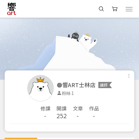
🟠響ART士林店
講師
粉絲 1
修課
開課
文章
作品
-
252
-
-