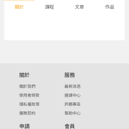
關於
課程
文章
作品
您將收到一封Email，請依照信件中的指示重新登
系統偵測到您的帳號重複登入，
關於
服務
點擊下方「確定」將前一位使用者強制登出。
入。
關於我們
最新消息
確定
使用者條款
選課中心
隱私權政策
許願專區
重設密碼
取消
服務契約
幫助中心
或
或
申請
會員