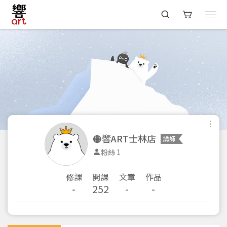
🟠響ART士林店
講師
粉絲 1
修課
開課
文章
作品
-
252
-
-