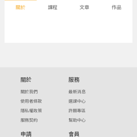
關於
課程
文章
作品
您將收到一封Email，請依照信件中的指示重新登
系統偵測到您的帳號重複登入，
關於
服務
點擊下方「確定」將前一位使用者強制登出。
入。
關於我們
最新消息
確定
使用者條款
選課中心
隱私權政策
許願專區
重設密碼
取消
服務契約
幫助中心
或
或
申請
會員