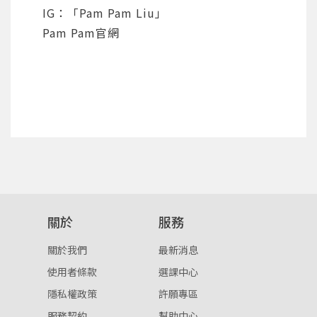
IG：「Pam Pam Liu」
Pam Pam官網
登入
忘記密碼
註冊
按下註冊即代表你同意我們的
使用者條款
與
隱私權政
策
。
關於
服務
關於我們
最新消息
使用者條款
選課中心
隱私權政策
許願專區
服務契約
幫助中心