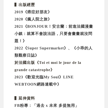
▌
出版經歷
2019《癌症好朋友》
2020《瘋人院之旅》
2021《BONJOUR！安古蘭：前進法國漫畫
小鎮：就算不會說法語，只要會畫畫就沒問
題！》
2022《Super Supermarket》、
《小乖的人
類觀察日誌》
於法國出版《Toi et moi le jour de la
您將收到一封Email，請依照信件中的指示重新登
系統偵測到您的帳號重複登入，
grande catastrophe》
點擊下方「確定」將前一位使用者強制登出。
入。
2023《歡迎光臨My Soul》LINE
確定
WEBTOON網路連載中》
重設密碼
取消
▌
延伸資料
FB粉專：「過去 x 未來 多提無用」
或
或