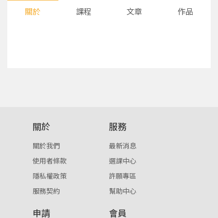
關於
課程
文章
作品
您將收到一封Email，請依照信件中的指示重新登
系統偵測到您的帳號重複登入，
關於
服務
點擊下方「確定」將前一位使用者強制登出。
入。
關於我們
最新消息
確定
使用者條款
選課中心
隱私權政策
許願專區
重設密碼
取消
服務契約
幫助中心
或
或
申請
會員