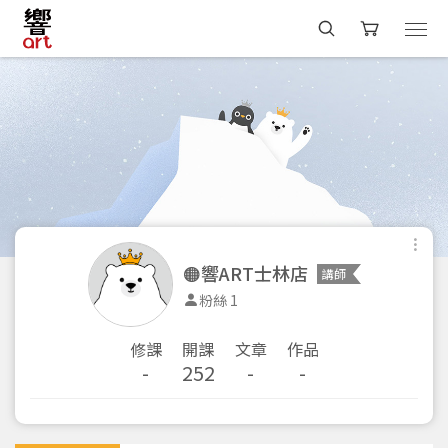
🟠響ART士林店
講師
粉絲 1
修課
開課
文章
作品
-
252
-
-