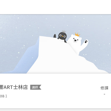
響ART士林店
修課
講師
-
絲 1