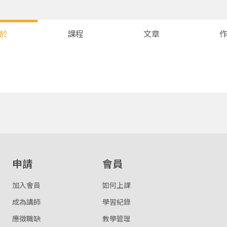
於
課程
文章
您將收到一封Email，請依照信件中的指示重新登入。
系統偵測到您的帳號重複登入，
點擊下方「確定」將前一位使用者強制登出。
確定
重設密碼
取消
申請
會員
或
或
加入會員
如何上課
成為講師
學習紀錄
應徵職缺
教學管理