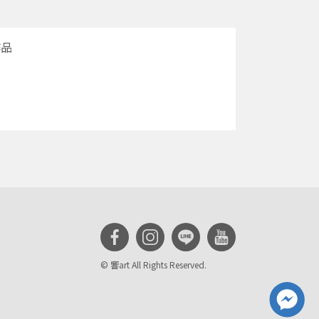
作品
© 響art All Rights Reserved.