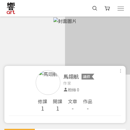
馬翊航
講師
作家
粉絲 0
修課
開課
文章
作品
1
1
-
-