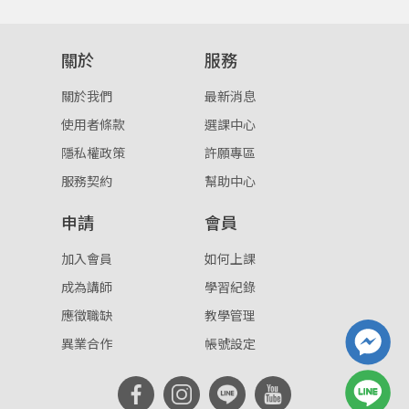
登入
關於
服務
忘記密碼
註冊
關於我們
最新消息
按下註冊即代表你同意我們的
使用者條款
與
隱私權政
使用者條款
選課中心
策
。
隱私權政策
許願專區
服務契約
幫助中心
申請
會員
加入會員
如何上課
成為講師
學習紀錄
應徵職缺
教學管理
異業合作
帳號設定