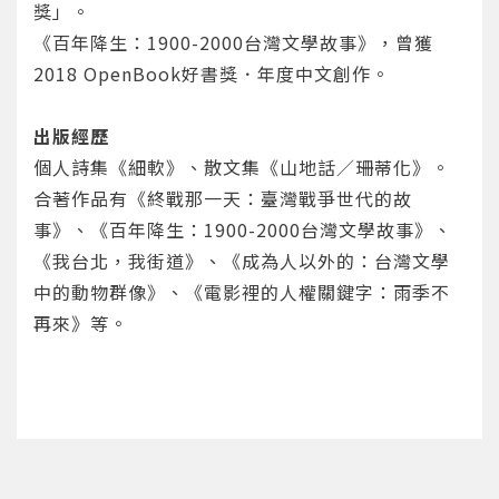
獎」。
《百年降生：1900-2000台灣文學故事》，曾獲
2018 OpenBook好書獎．年度中文創作。
出版經歷
個人詩集《細軟》、散文集《山地話／珊蒂化》。
您將收到一封Email，請依照信件中的指示重新登
系統偵測到您的帳號重複登入，
點擊下方「確定」將前一位使用者強制登出。
入。
合著作品有《終戰那一天：臺灣戰爭世代的故
事》、《百年降生：1900-2000台灣文學故事》、
確定
《我台北，我街道》、《成為人以外的：台灣文學
中的動物群像》、《電影裡的人權關鍵字：雨季不
重設密碼
取消
再來》等。
或
或