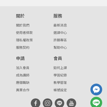
登入
關於
服務
忘記密碼
註冊
關於我們
最新消息
按下註冊即代表你同意我們的
使用者條款
與
隱私權政
使用者條款
選課中心
策
。
隱私權政策
許願專區
服務契約
幫助中心
申請
會員
加入會員
如何上課
成為講師
學習紀錄
應徵職缺
教學管理
異業合作
帳號設定