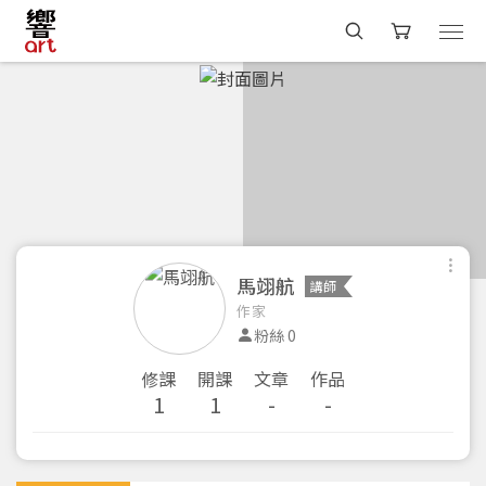
馬翊航
講師
作家
粉絲 0
修課
開課
文章
作品
1
1
-
-