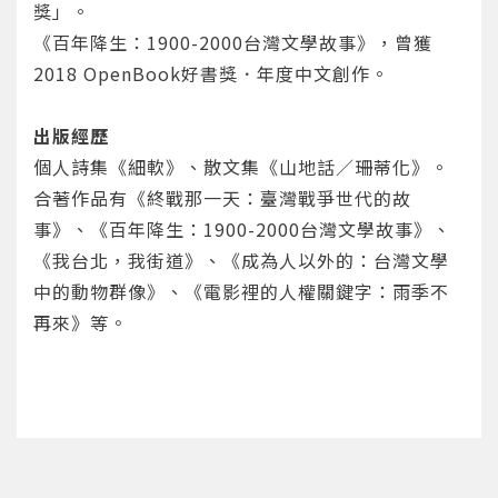
獎」。
《百年降生：1900-2000台灣文學故事》，曾獲
2018 OpenBook好書獎．年度中文創作。
出版經歷
個人詩集《細軟》、散文集《山地話／珊蒂化》。
您將收到一封Email，請依照信件中的指示重新登
系統偵測到您的帳號重複登入，
點擊下方「確定」將前一位使用者強制登出。
入。
合著作品有《終戰那一天：臺灣戰爭世代的故
事》、《百年降生：1900-2000台灣文學故事》、
確定
《我台北，我街道》、《成為人以外的：台灣文學
中的動物群像》、《電影裡的人權關鍵字：雨季不
重設密碼
取消
再來》等。
或
或