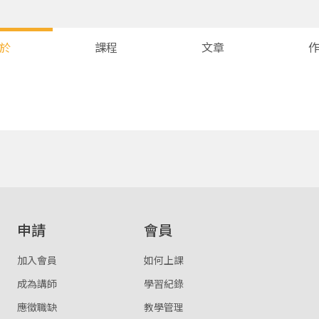
於
課程
文章
您將收到一封Email，請依照信件中的指示重新登入。
系統偵測到您的帳號重複登入，
點擊下方「確定」將前一位使用者強制登出。
確定
重設密碼
取消
申請
會員
或
或
加入會員
如何上課
成為講師
學習紀錄
應徵職缺
教學管理