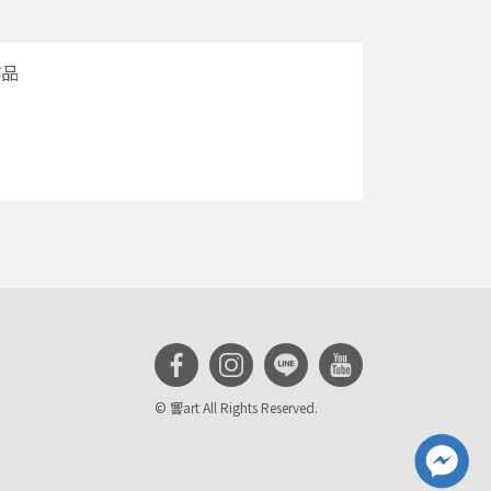
作品
© 響art All Rights Reserved.