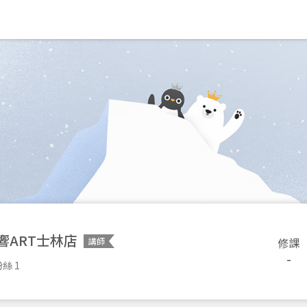
響ART士林店
修課
講師
-
絲 1